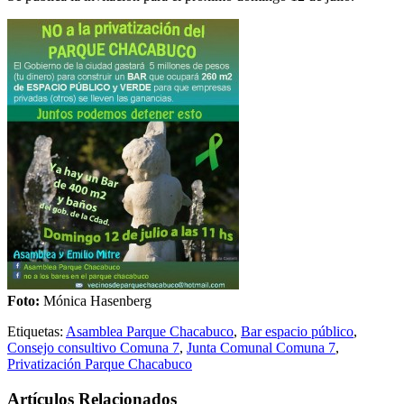
Foto:
Mónica Hasenberg
Etiquetas:
Asamblea Parque Chacabuco
,
Bar espacio público
,
Consejo consultivo Comuna 7
,
Junta Comunal Comuna 7
,
Privatización Parque Chacabuco
Artículos Relacionados