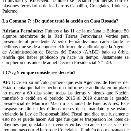
Triunvirato y Roosevelt. También se reclamó por tierras con ex
playones ferroviarios de los barrios Caballito, Colegiales, Liniers y
Palermo.
La Comuna 7: ¿De qué se trató la acción en Casa Rosada?
Adriana Fernández:
Fuimos a las 11 de la mañana a Balcarce 50
algunos miembros de la Red Tierras Ferroviarias Verdes para
presentarle al presidente Alberto Fernández una carta donde le
pedimos que se dé a conocer el informe de auditoría que la Agencia
de Administración de Bienes del Estado (AABE) bajo su órbita
tendría que haber publicado ya hace un tiempo. Justamente se
cumplieron dos años de aquel Decreto Presidencial N° 149.
LC7: ¿Y en qué consiste ese decreto?
AF:
Dice en su artículo primero que esta Agencias de Bienes del
Estado tenía que haber hecho una informe de auditoría en un plazo
no mayor a 60 días sobre todas las tierras y bienes que Nación
transfirió o cedió en el período 2015 al 2019 durante la gestión
presidencial de Mauricio Macri a la Ciudad de Buenos Aires. Este
traspaso se dio en los últimos meses de su mandato y se estaría
violando la Ley de Responsabilidad Fiscal que dice que justamente
esto no se puede hacer. Así que fue que se traspasaron los lotes de
playones que quedaban sin vender en las cercanías de las vías del
tren que pasa por el barrio de Colegiales. También dos manzanas de