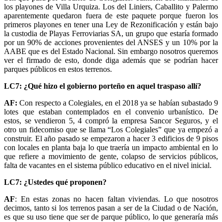
los playones de Villa Urquiza. Los del Liniers, Caballito y Palermo
aparentemente quedaron fuera de este paquete porque fueron los
primeros playones en tener una Ley de Rezonificación y están bajo
la custodia de Playas Ferroviarias SA, un grupo que estaría formado
por un 90% de acciones provenientes del ANSES y un 10% por la
AABE que es del Estado Nacional. Sin embargo nosotros queremos
ver el firmado de esto, donde diga además que se podrían hacer
parques públicos en estos terrenos.
LC7: ¿Qué hizo el gobierno porteño en aquel traspaso allí?
AF:
Con respecto a Colegiales, en el 2018 ya se habían subastado 9
lotes que estaban contemplados en el convenio urbanístico. De
estos, se vendieron 5, 4 compró la empresa Sancor Seguros, y el
otro un fidecomiso que se llama “Los Colegiales” que ya empezó a
construir. El año pasado se empezaron a hacer 3 edificios de 9 pisos
con locales en planta baja lo que traería un impacto ambiental en lo
que refiere a movimiento de gente, colapso de servicios públicos,
falta de vacantes en el sistema público educativo en el nivel inicial.
LC7: ¿Ustedes qué proponen?
AF
: En estas zonas no hacen faltan viviendas. Lo que nosotros
decimos, tanto si los terrenos pasan a ser de la Ciudad o de Nación,
es que su uso tiene que ser de parque público, lo que generaría más