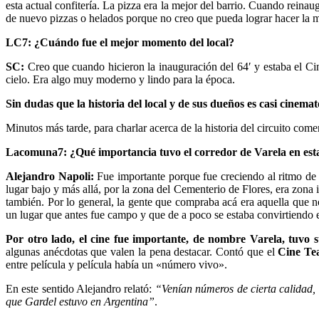
esta actual confitería. La pizza era la mejor del barrio. Cuando rei
de nuevo pizzas o helados porque no creo que pueda lograr hacer la m
LC7: ¿Cuándo fue el mejor momento del local?
SC:
Creo que cuando hicieron la inauguración del 64′ y estaba el Cine
cielo. Era algo muy moderno y lindo para la época.
Sin dudas que la historia del local y de sus dueños es casi cinema
Minutos más tarde, para charlar acerca de la historia del circuito com
Lacomuna7: ¿Qué importancia tuvo el corredor de Varela en esta
Alejandro Napoli:
Fue importante porque fue creciendo al ritmo de 
lugar bajo y más allá, por la zona del Cementerio de Flores, era zona
también. Por lo general, la gente que compraba acá era aquella que 
un lugar que antes fue campo y que de a poco se estaba convirtiendo 
Por otro lado, el cine fue importante, de nombre Varela, tuvo
algunas anécdotas que valen la pena destacar. Contó que el
Cine Tea
entre película y película había un «número vivo».
En este sentido Alejandro relató:
“Venían números de cierta calidad, 
que Gardel estuvo en Argentina”
.