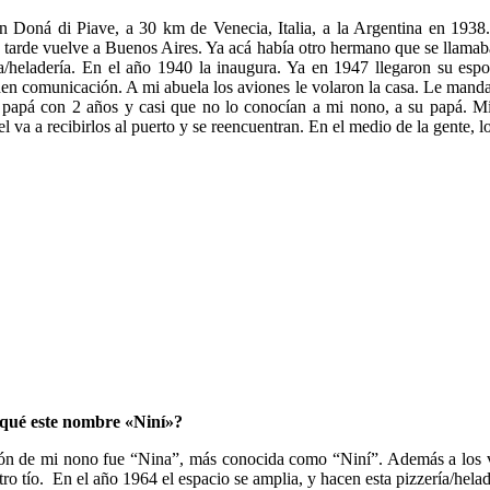
 Doná di Piave, a 30 km de Venecia, Italia, a la Argentina en 1938. P
tarde vuelve a Buenos Aires. Ya acá había otro hermano que se llamaba 
ía/heladería. En el año 1940 la inaugura. Ya en 1947 llegaron su esp
 comunicación. A mi abuela los aviones le volaron la casa. Le mandaba c
i papá con 2 años y casi que no lo conocían a mi nono, a su papá. Mi
va a recibirlos al puerto y se reencuentran. En el medio de la gente, l
qué este nombre «Niní»?
ción de mi nono fue “Nina”, más conocida como “Niní”. Además a los v
o tío. En el año 1964 el espacio se amplia, y hacen esta pizzería/hela