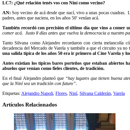
LC7: ¿Qué relación tenés vos con Niní como vecino?
AN:
Soy vecino de acá desde que nací, vivo a unas pocas cuadras. Lo
padres, antes que naciera, en los años 50′ venían acá.
También recordó con precisión el último día que vino a comer u
comer acá. Justo 8 días antes que vuelva la democracia a nuestro pa
Tanto Silvana como Alejandro recordaron con cierta melancolía c
decadencia del Mercado de Varela y también a que el circuito ya no t
una salida típica de los años 50 era ir primero al Cine Varela y 
Antes existían los típicos bares porteños que estaban abiertos 
abuelos que venían como fieles clientes, de tradición.
En el final Alejandro planteó que
“hay lugares que tienen buena aten
que la Niní sea un tradición con futuro”.
Etiquetas:
Alejandro Napoli
,
Flores
,
Niní
,
Silvana Calderán
,
Varela
Artículos Relacionados