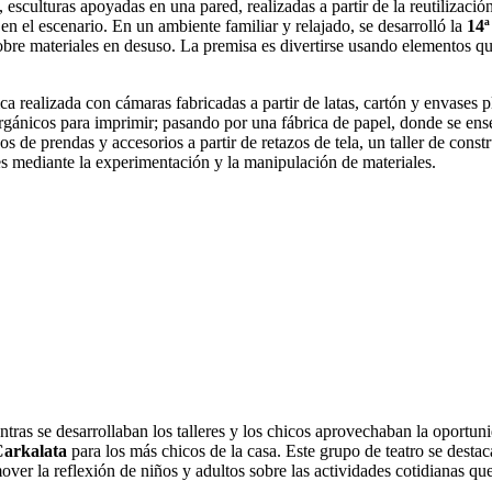
, esculturas apoyadas en una pared, realizadas a partir de la reutilizació
en el escenario. En un ambiente familiar y relajado, se desarrolló la
14ª
sobre materiales en desuso. La premisa es divertirse usando elementos qu
ca realizada con cámaras fabricadas a partir de latas, cartón y envases pl
orgánicos para imprimir; pasando por una fábrica de papel, donde se ense
os de prendas y accesorios a partir de retazos de tela, un taller de cons
tes mediante la experimentación y la manipulación de materiales.
ras se desarrollaban los talleres y los chicos aprovechaban la oportuni
arkalata
para los más chicos de la casa. Este grupo de teatro se destac
ver la reflexión de niños y adultos sobre las actividades cotidianas que