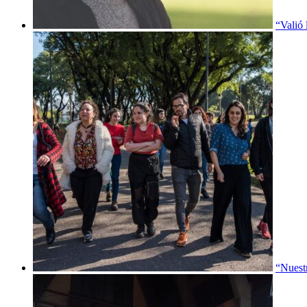
“Valió 
“Nuestr