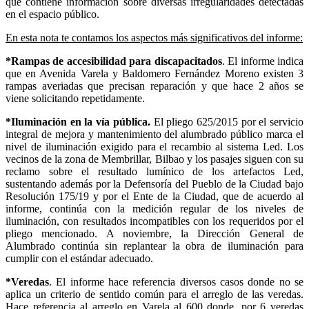
que contiene información sobre diversas irregularidades detectadas
en el espacio público.
En esta nota te contamos los aspectos más significativos del informe:
*Rampas de accesibilidad para discapacitados
. El informe indica
que en Avenida Varela y Baldomero Fernández Moreno existen 3
rampas averiadas que precisan reparación y que hace 2 años se
viene solicitando repetidamente.
*Iluminación en la vía pública.
El pliego 625/2015 por el servicio
integral de mejora y mantenimiento del alumbrado público marca el
nivel de iluminación exigido para el recambio al sistema Led. Los
vecinos de la zona de Membrillar, Bilbao y los pasajes siguen con su
reclamo sobre el resultado lumínico de los artefactos Led,
sustentando además por
la Defensoría del Pueblo de la Ciudad bajo
Resolución 175/19 y por el Ente de la Ciudad, que de acuerdo al
informe, continúa con la medición regular de los niveles de
iluminación, con resultados incompatibles con los requeridos por el
pliego mencionado.
A noviembre, la Dirección General de
Alumbrado continúa sin replantear la obra de iluminación para
cumplir con el estándar adecuado.
*Veredas
. El informe hace referencia diversos casos donde no se
aplica un criterio de sentido común para el arreglo de las veredas.
Hace referencia al arreglo en Varela al 600 donde, por 6 veredas