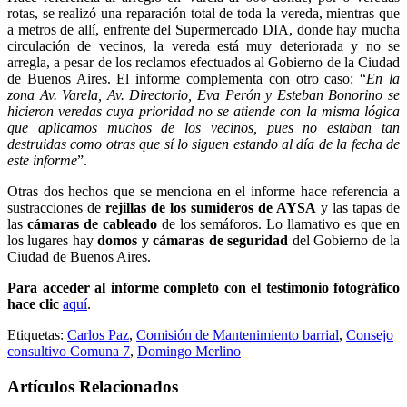
rotas, se realizó una reparación total de toda la vereda, mientras que
a metros de allí, enfrente del Supermercado DIA, donde hay mucha
circulación de vecinos, la vereda está muy deteriorada y no se
arregla, a pesar de los reclamos efectuados al Gobierno de la Ciudad
de Buenos Aires. El informe complementa con otro caso: “
E
n la
zona Av. Varela, Av. Directorio, Eva Perón y Esteban Bonorino se
hicieron veredas cuya prioridad no se atiende con la misma lógica
que aplicamos muchos de los vecinos, pues no estaban tan
destruidas como otras que sí lo siguen estando al día de la fecha de
este informe
”.
Otras dos hechos que se menciona en el informe hace referencia a
sustracciones de
rejillas de los sumideros de AYSA
y las tapas de
las
cámaras de cableado
de los semáforos. Lo llamativo es que en
los lugares hay
domos y cámaras de seguridad
del Gobierno de la
Ciudad de Buenos Aires.
Para acceder al informe completo con el testimonio fotográfico
hace clic
aquí
.
Etiquetas:
Carlos Paz
,
Comisión de Mantenimiento barrial
,
Consejo
consultivo Comuna 7
,
Domingo Merlino
Artículos Relacionados