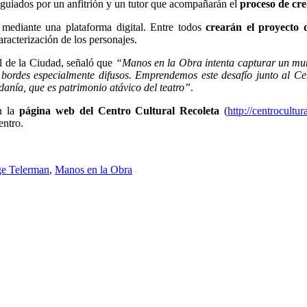
 guiados por un anfitrión y un tutor que acompañarán el
proceso de cre
mediante una plataforma digital. Entre todos
crearán el proyecto 
caracterización de los personajes.
l de la Ciudad, señaló que
“Manos en la Obra intenta capturar un mun
e bordes especialmente difusos. Emprendemos este desafío junto al C
danía, que es patrimonio atávico del teatro”
.
en la
página web del Centro Cultural Recoleta
(
http://centrocultur
entro.
ge Telerman
,
Manos en la Obra