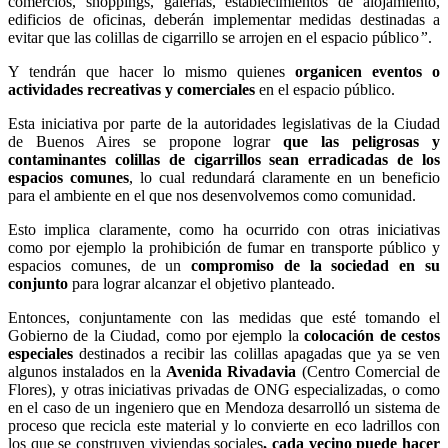
comercios, shoppings, galerías, establecimientos de alojamiento,
edificios de oficinas, deberán implementar medidas destinadas a
evitar que las colillas de cigarrillo se arrojen en el espacio público
”
.
Y tendrán que hacer lo mismo quienes
organicen eventos o
actividades recreativas y comerciales
en el espacio público.
Esta iniciativa por parte de la autoridades legislativas de la Ciudad
de Buenos Aires se propone lograr
que las peligrosas y
contaminantes colillas de cigarrillos sean erradicadas de los
espacios comunes
, lo cual redundará claramente en un beneficio
para el ambiente en el que nos desenvolvemos como comunidad.
Esto implica claramente, como ha ocurrido con otras iniciativas
como por ejemplo la prohibición de fumar en transporte público y
espacios comunes, de un
compromiso de la sociedad en su
conjunto
para lograr alcanzar el objetivo planteado.
Entonces, conjuntamente con las medidas que esté tomando el
Gobierno de la Ciudad, como por ejemplo la
colocación de cestos
especiales
destinados a recibir las colillas apagadas que ya se ven
algunos instalados en la
Avenida Rivadavia
(Centro Comercial de
Flores), y otras iniciativas privadas de ONG especializadas, o como
en el caso de un ingeniero que en Mendoza desarrolló un sistema de
proceso que recicla este material y lo convierte en eco ladrillos con
los que se construyen viviendas sociales
, cada vecino puede hacer