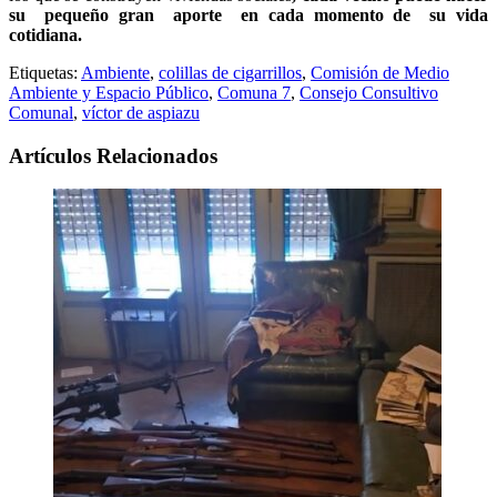
su pequeño gran aporte en cada momento de su vida
cotidiana.
Etiquetas:
Ambiente
,
colillas de cigarrillos
,
Comisión de Medio
Ambiente y Espacio Público
,
Comuna 7
,
Consejo Consultivo
Comunal
,
víctor de aspiazu
Artículos Relacionados