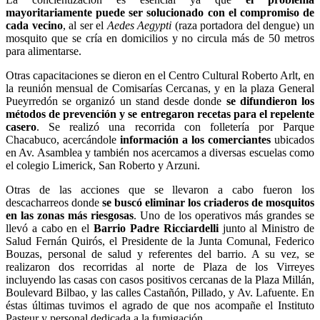
mayoritariamente puede ser solucionado con el compromiso de
cada vecino
, al ser el
Aedes Aegypti
(raza portadora del dengue) un
mosquito que se cría en domicilios y no circula más de 50 metros
para alimentarse.
Otras capacitaciones se dieron en el Centro Cultural Roberto Arlt, en
la reunión mensual de Comisarías Cercanas, y en la plaza General
Pueyrredón se organizó un stand desde donde
se difundieron los
métodos de prevención y se entregaron recetas para el repelente
casero
. Se realizó una recorrida con folletería por Parque
Chacabuco, acercándole
información a los comerciantes
ubicados
en Av. Asamblea y también nos acercamos a diversas escuelas como
el colegio Limerick, San Roberto y Arzuni.
Otras de las acciones que se llevaron a cabo fueron los
descacharreos donde
se buscó eliminar los criaderos de mosquitos
en las zonas más riesgosas
. Uno de los operativos más grandes se
llevó a cabo en el
Barrio Padre Ricciardelli
junto al Ministro de
Salud Fernán Quirós, el Presidente de la Junta Comunal, Federico
Bouzas, personal de salud y referentes del barrio. A su vez, se
realizaron dos recorridas al norte de Plaza de los Virreyes
incluyendo las casas con casos positivos cercanas de la Plaza Millán,
Boulevard Bilbao, y las calles Castañón, Pillado, y Av. Lafuente. En
éstas últimas tuvimos el agrado de que nos acompañe el Instituto
Pasteur y personal dedicada a la fumigación.