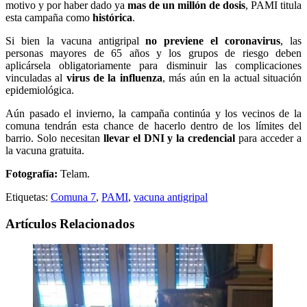
motivo y por haber dado ya
mas de un millón de dosis
, PAMI titula
esta campaña como
histórica
.
Si bien la vacuna antigripal
no previene el coronavirus
, las
personas mayores de 65 años y los grupos de riesgo deben
aplicársela obligatoriamente para disminuir las complicaciones
vinculadas al
virus de la influenza
, más aún en la actual situación
epidemiológica.
Aún pasado el invierno, la campaña continúa y los vecinos de la
comuna tendrán esta chance de hacerlo dentro de los límites del
barrio.
Solo necesitan
llevar el DNI y la credencial
para acceder a
la vacuna gratuita.
Fotografía:
Telam.
Etiquetas:
Comuna 7
,
PAMI
,
vacuna antigripal
Artículos Relacionados