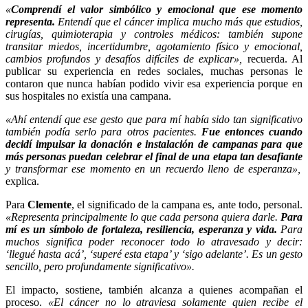
«
Comprendí el valor simbólico y emocional que ese momento
representa.
Entendí que el cáncer implica mucho más que estudios,
cirugías, quimioterapia y controles médicos: también supone
transitar miedos, incertidumbre, agotamiento físico y emocional,
cambios profundos y desafíos difíciles de explicar»,
recuerda. Al
publicar su experiencia en redes sociales, muchas personas le
contaron que nunca habían podido vivir esa experiencia porque en
sus hospitales no existía una campana.
«Ahí entendí que ese gesto que para mí había sido tan significativo
también podía serlo para otros pacientes.
Fue entonces cuando
decidí impulsar la donación e instalación de campanas para que
más personas puedan celebrar el final de una etapa tan desafiante
y transformar ese momento en un recuerdo lleno de esperanza»,
explica.
Para
Clemente
, el significado de la campana es, ante todo, personal.
«Representa principalmente lo que cada persona quiera darle.
Para
mí es un símbolo de fortaleza, resiliencia, esperanza y vida.
Para
muchos significa poder reconocer todo lo atravesado y decir:
‘llegué hasta acá’, ‘superé esta etapa’ y ‘sigo adelante’. Es un gesto
sencillo, pero profundamente significativo».
El impacto, sostiene, también alcanza a quienes acompañan el
proceso.
«El cáncer no lo atraviesa solamente quien recibe el