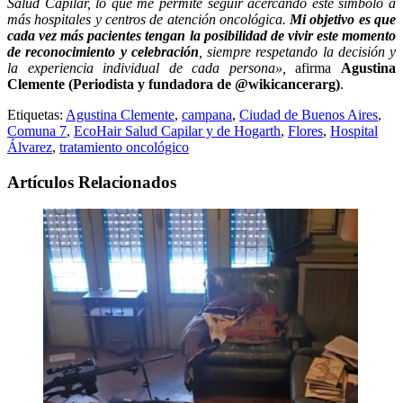
Salud Capilar, lo que me permite seguir acercando este símbolo a
más hospitales y centros de atención oncológica.
Mi objetivo es que
cada vez más pacientes tengan la posibilidad de vivir este momento
de reconocimiento y celebración
, siempre respetando la decisión y
la experiencia individual de cada persona»,
afirma
Agustina
Clemente (Periodista y fundadora de @wikicancerarg)
.
Etiquetas:
Agustina Clemente
,
campana
,
Ciudad de Buenos Aires
,
Comuna 7
,
EcoHair Salud Capilar y de Hogarth
,
Flores
,
Hospital
Álvarez
,
tratamiento oncológico
Artículos Relacionados