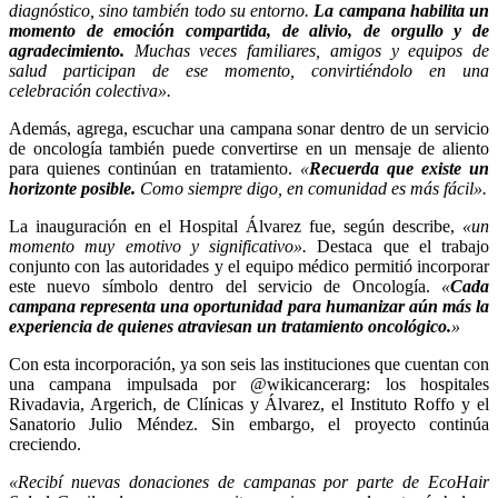
diagnóstico, sino también todo su entorno.
La campana habilita un
momento de emoción compartida, de alivio, de orgullo y de
agradecimiento.
Muchas veces familiares, amigos y equipos de
salud participan de ese momento, convirtiéndolo en una
celebración colectiva».
Además, agrega, escuchar una campana sonar dentro de un servicio
de oncología también puede convertirse en un mensaje de aliento
para quienes continúan en tratamiento.
«
Recuerda que existe un
horizonte posible.
Como siempre digo, en comunidad es más fácil».
La inauguración en el Hospital Álvarez fue, según describe,
«un
momento muy emotivo y significativo».
Destaca que el trabajo
conjunto con las autoridades y el equipo médico permitió incorporar
este nuevo símbolo dentro del servicio de Oncología.
«
Cada
campana representa una oportunidad para humanizar aún más la
experiencia de quienes atraviesan un tratamiento oncológico.
»
Con esta incorporación, ya son seis las instituciones que cuentan con
una campana impulsada por @wikicancerarg: los hospitales
Rivadavia, Argerich, de Clínicas y Álvarez, el Instituto Roffo y el
Sanatorio Julio Méndez. Sin embargo, el proyecto continúa
creciendo.
«Recibí nuevas donaciones de campanas por parte de EcoHair