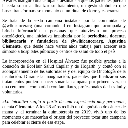
Álvarez inauguró una campana destinada a que los pacientes puedan
hacerla sonar al finalizar su tratamiento, un gesto simbólico que
busca transformar ese momento en un ritual de cierre y esperanza.
Se trata de la sexta campana instalada por la comunidad de
@wikicancerarg (una comunidad en Instagram que acompaña y
brinda información a personas que atraviesan un proceso
oncológico), una iniciativa impulsada por la
periodista, docente,
bibliotecaria y fundadora de @wikicancerarg
,
Agustina
Clemente
, que desde hace varios años trabaja para acercar este
símbolo a hospitales públicos y centros de salud de todo el país.
La incorporación en el Hospital Álvarez fue posible gracias a la
donación de EcoHair Salud Capilar y de Hogarth, y contó con el
acompañamiento de las autoridades y del equipo de Oncología de la
institución. Durante la inauguración, pacientes que finalizaron sus
tratamientos pudieron hacer sonar la campana por primera vez, en
una ceremonia compartida con familiares, profesionales de la salud y
voluntarios.
«La iniciativa surgió a partir de una experiencia muy personal»,
cuenta
Clemente
. A los 28 años recibió un diagnóstico de cáncer de
mama y, al terminar la quimioterapia en 2019, vivió uno de los
momentos que marcarían el origen del proyecto: tocar una campana
para celebrar el cierre de esa etapa.