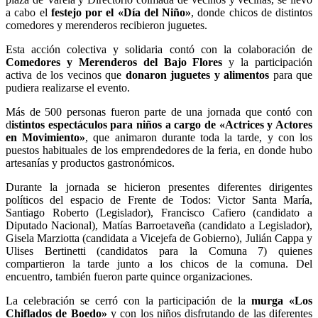
a cabo el
festejo por el «Día del Niño»
, donde chicos de distintos
comedores y merenderos recibieron juguetes.
Esta acción colectiva y solidaria contó con la colaboración de
Comedores y Merenderos del Bajo Flores
y la participación
activa de los vecinos que
donaron juguetes y alimentos
para que
pudiera realizarse el evento.
Más de 500 personas fueron parte de una jornada que contó con
d
istintos espectáculos para niños a cargo de «Actrices y Actores
en Movimiento»
, que animaron durante toda la tarde, y con los
puestos habituales de los emprendedores de la feria, en donde hubo
artesanías y productos gastronómicos.
Durante la jornada se hicieron presentes diferentes dirigentes
políticos del espacio de Frente de Todos: Victor Santa María,
Santiago Roberto (Legislador), Francisco Cafiero (candidato a
Diputado Nacional), Matías Barroetaveña (candidato a Legislador),
Gisela Marziotta (candidata a Vicejefa de Gobierno), Julián Cappa y
Ulises Bertinetti (candidatos para la Comuna 7) quienes
compartieron la tarde junto a los chicos de la comuna. Del
encuentro, también fueron parte quince organizaciones.
La celebración se cerró con la participación de la
murga «Los
Chiflados de Boedo»
y con los niños disfrutando de las diferentes