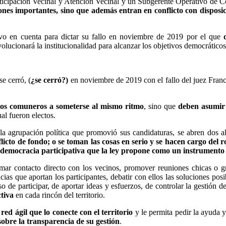
icipación Vecinal y Atención Vecinal y un Subgerente Operativo de 
ones importantes, sino que además entran en conflicto con disposic
o en cuenta para dictar su fallo en noviembre de 2019 por el que
evolucionará la institucionalidad para alcanzar los objetivos democrátic
se cerró, (
¿se cerró?)
en noviembre de 2019 con el fallo del juez Franci
los comuneros a someterse al mismo ritmo
, sino que
deben asumir 
al fueron electos.
a agrupación política que promovió sus candidaturas, se abren dos al
licto de fondo; o se toman las cosas en serio y se hacen cargo del ro
 democracia participativa que la ley propone como un instrumento pa
 tomar contacto directo con los vecinos, promover reuniones chicas o g
cias que aportan los participantes, debatir con ellos las soluciones po
de participar, de aportar ideas y esfuerzos, de controlar la gestión d
ctiva
en cada rincón del territorio.
ed ágil que lo conecte con el territorio
y le permita pedir la ayuda y
o sobre la transparencia de su gestión
.