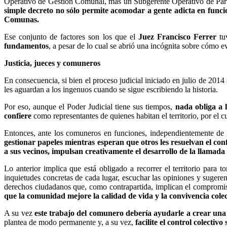
Operativo de Gestión Comunal, más un Subgerente Operativo de Part
simple decreto no sólo permite acomodar a gente adicta en funci
Comunas.
Ese conjunto de factores son los que el
Juez Francisco Ferrer
tuv
fundamentos
, a pesar de lo cual se abrió una incógnita sobre cómo 
Justicia, jueces y comuneros
En consecuencia, si bien el proceso judicial iniciado en julio de 2014 
les aguardan a los ingenuos cuando se sigue escribiendo la historia.
Por eso, aunque el Poder Judicial tiene sus tiempos,
nada obliga a 
confiere
como representantes de quienes habitan el territorio, por el cu
Entonces, ante los comuneros en funciones, independientemente de l
gestionar papeles mientras esperan que otros les resuelvan el conf
a sus vecinos, impulsan creativamente el desarrollo de la llamada
Lo anterior implica que está obligado a recorrer el territorio para
inquietudes concretas de cada lugar, escuchar las opiniones y sugeren
derechos ciudadanos que, como contrapartida, implican el compromiso 
que la comunidad mejore la calidad de vida y la convivencia cole
A su vez
este trabajo del comunero debería ayudarle a crear una r
plantea de modo permanente y, a su vez,
facilite el control colectiv