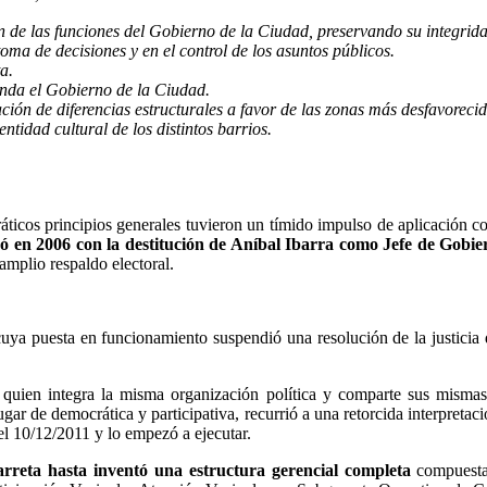
n de las funciones del Gobierno de la Ciudad, preservando su integridad
toma de decisiones y en el control de los asuntos públicos.
a.
rinda el Gobierno de la Ciudad.
ón de diferencias estructurales a favor de las zonas más desfavorecid
entidad cultural de los distintos barrios.
ráticos principios generales tuvieron un tímido impulso de aplicación 
nó en 2006 con la destitución de Aníbal Ibarra como Jefe de Gobi
amplio respaldo electoral.
cuya puesta en funcionamiento suspendió una resolución de la justicia 
 quien integra la misma organización política y comparte sus misma
ugar de democrática y participativa, recurrió a una retorcida interpret
l 10/12/2011 y lo empezó a ejecutar.
rreta hasta inventó una estructura gerencial completa
compuesta 