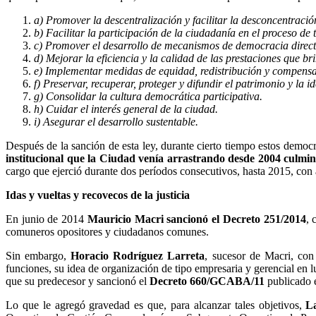
a) Promover la descentralización y facilitar la desconcentració
b) Facilitar la participación de la ciudadanía en el proceso de 
c) Promover el desarrollo de mecanismos de democracia direct
d) Mejorar la eficiencia y la calidad de las prestaciones que b
e) Implementar medidas de equidad, redistribución y compensaci
f) Preservar, recuperar, proteger y difundir el patrimonio y la id
g) Consolidar la cultura democrática participativa.
h) Cuidar el interés general de la ciudad.
i) Asegurar el desarrollo sustentable.
Después de la sanción de esta ley, durante cierto tiempo estos democ
institucional que la Ciudad venía arrastrando desde 2004 culmi
cargo que ejerció durante dos períodos consecutivos, hasta 2015, con 
Idas y vueltas y recovecos de la justicia
En junio de 2014
Mauricio
Macri sancionó el Decreto 251/2014
, 
comuneros opositores y ciudadanos comunes.
Sin embargo,
Horacio Rodríguez Larreta
, sucesor de Macri, con
funciones, su idea de organización de tipo empresaria y gerencial en l
que su predecesor y sancionó el
Decreto 660/GCABA/11
publicado e
Lo que le agregó gravedad es que, para alcanzar tales objetivos,
La