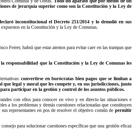
Control Comunal y de Obras.
Todo un aparato que por medio de un
iones de jerarquía superior como son la Constitución y la Ley de
declaró inconstitucional el Decreto 251/2014 y lo demolió en sus
os expuestos en la Constitución y la Ley de Comunas.
sco Ferrer, habrá que estar atentos para evitar caer en las trampas que
la responsabilidad que la Constitución y la Ley de Comunas les
ternativas:
convertirse en burócratas bien pagos que se limitan a
l que legal y moral que les compete y, en sus jurisdicciones, junto
ra participar en la gestión y control de los asuntos públicos.
randes con ellos para conocer en vivo y en directo las situaciones e
sibles a los problemas y demás cuestiones relacionadas que constituyen
e sus representantes en pos de resolver el objetivo común de
permitir
 consejo para solucionar cuestiones específicas que una gestión eficaz