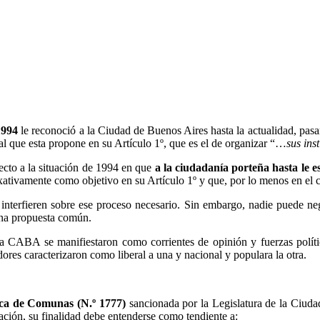
1994
le reconoció a la Ciudad de Buenos Aires hasta la actualidad, pasa
nal que esta propone en su Artículo 1º, que es el de organizar “…
sus ins
ecto a la situación de 1994 en que
a la ciudadanía porteña hasta le 
axativamente como objetivo en su Artículo 1º y que, por lo menos en el 
e interfieren sobre ese proceso necesario. Sin embargo, nadie puede n
una propuesta común.
a CABA se manifiestaron como corrientes de opinión y fuerzas política
res caracterizaron como liberal a una y nacional y populara la otra.
a de Comunas (N.º 1777)
sancionada por la Legislatura de la Ciuda
tación, su finalidad debe entenderse como tendiente a: