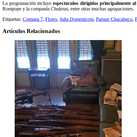
La programación incluye
espectáculos dirigidos principalmente al 
Rompope y la companía Chukrun, entre otras muchas agrupaciones.
Etiquetas:
Comuna 7
,
Flores
,
Julia Domeniconi
,
Parque Chacabuco
,
P
Artículos Relacionados