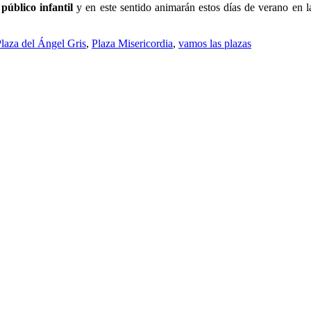
público infantil
y en este sentido animarán estos días de verano en l
laza del Ángel Gris
,
Plaza Misericordia
,
vamos las plazas