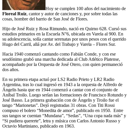
Hoy se cumplen 100 años del nacimiento de
Floreal Ruiz
, cantor y autor de canciones y, por sobre todas las
cosas, hombre del barrio de San José de Flores.
Hijo de José Ruiz y Rosa Rimundo, nació en Quirno 628. Cursó sus
estudios primarios en la Escuela N°6, ubicada en Varela al 900. En
su adolescencia, solía cantar serenatas por unos pesos con el querido
Hugo del Carril, allá por Av. del Trabajo y Varela – Flores Sur.
Hacia 1940 comenzó cantando como Fabián Conde, y con ese
seudónimo grabó una marcha dedicada al Club Atlético Platense,
acompañado por la Orquesta de José Otero, con quien permaneció
dos años.
En su primera etapa actuó por LS2 Radio Prieto y LR2 Radio
Argentina, tras lo cual ingresó en 1943 a la orquesta de Alfredo de
Ángelis hasta que en 1944 comenzó a cantar con el conjunto de
Aníbal Troilo. Luego serían las formaciones de Francisco Rotundo y
José Basso. La primera grabación con de Ángelis y Troilo fue el
tango “Marionetas”. Dejó registradas 31 obras. Con Titi Rossi
compuso el bolero “Monedita de amor”, publicado en 1950. Entre
sus tangos se cuentan “Mundana”, “Sedas”, “Una copa nada más” y
“Si pudiera quererte”, letra y música con Carlos Antonio Russo y
Octavio Martiniano, publicado en 1963.