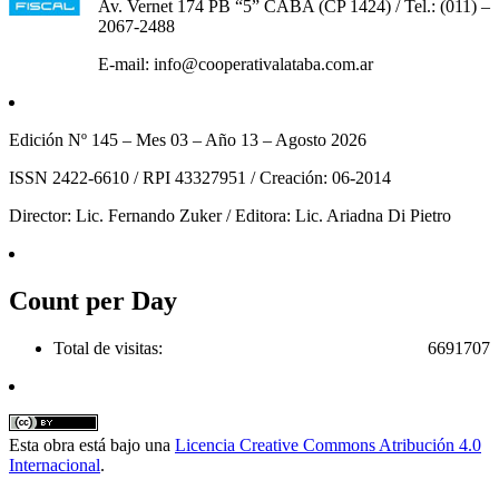
Av. Vernet 174 PB “5” CABA (CP 1424) / Tel.: (011) –
2067-2488
E-mail: info@cooperativalataba.com.ar
Edición Nº 145 – Mes 03 – Año 13 – Agosto 2026
ISSN 2422-6610 / RPI 43327951 / Creación: 06-2014
Director: Lic. Fernando Zuker / Editora: Lic. Ariadna Di Pietro
Count per Day
Total de visitas:
6691707
Esta obra está bajo una
Licencia Creative Commons Atribución 4.0
Internacional
.