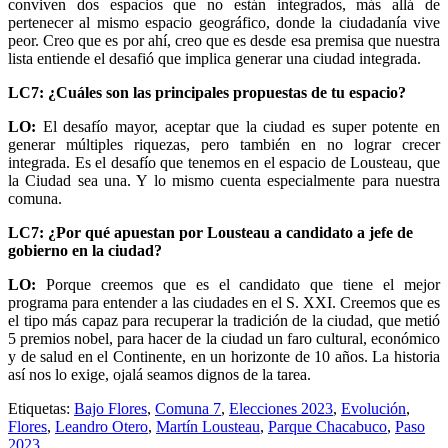
conviven dos espacios que no están integrados, más allá de
pertenecer al mismo espacio geográfico, donde la ciudadanía vive
peor. Creo que es por ahí, creo que es desde esa premisa que nuestra
lista entiende el desafió que implica generar una ciudad integrada.
LC7: ¿Cuáles son las principales propuestas de tu espacio?
LO:
El desafío mayor, aceptar que la ciudad es super potente en
generar múltiples riquezas, pero también en no lograr crecer
integrada. Es el desafío que tenemos en el espacio de Lousteau, que
la Ciudad sea una. Y lo mismo cuenta especialmente para nuestra
comuna.
LC7: ¿Por qué apuestan por Lousteau a candidato a jefe de
gobierno en la ciudad?
LO:
Porque creemos que es el candidato que tiene el mejor
programa para entender a las ciudades en el S. XXI. Creemos que es
el tipo más capaz para recuperar la tradición de la ciudad, que metió
5 premios nobel, para hacer de la ciudad un faro cultural, económico
y de salud en el Continente, en un horizonte de 10 años. La historia
así nos lo exige, ojalá seamos dignos de la tarea.
Etiquetas:
Bajo Flores
,
Comuna 7
,
Elecciones 2023
,
Evolución
,
Flores
,
Leandro Otero
,
Martín Lousteau
,
Parque Chacabuco
,
Paso
2023