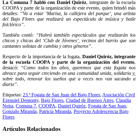
La Comuna 7 habló con Daniel Quiróz
, integrante de la escuela
COOPA y parte de la organización de este evento, quien brindó más
detalles:
“Va a estar ‘Marisa, la callejera del parque’, una artista
del Bajo Flores que realizará un espectáculo de música y baile
folclórico”.
También contó:
“Habrá también espectáculos que realizarán los
chicos y chicas del ‘Club de Jóvenes’, vecinos del barrio que son
cantantes solistas de cumbia y otros géneros”.
Respecto de la importancia de la fogata,
Daniel Quiróz, integrante
de la escuela COOPA y parte de la organización del evento
,
destacó:
“Como todos los años, queremos que esta fogata nos
abrace para seguir creciendo en una comunidad unida, solidaria y,
sobre todo, renovar los sueños que a veces nos van sacando a
diario”.
Etiquetas:
23.ª Fogata de San Juan del Bajo Flores
,
Asociación Civil
Ezequiel Demonty
,
Bajo Flores
,
Ciudad de Buenos Aires
,
Claudia
Neira
,
Comuna 7
,
COOPA
,
Daniel Quiróz
,
Fogata de San Juan
,
Gonzalo Miranda
,
Patricia Miranda
,
Proyecto Adolescencia Bajo
Flores
Artículos Relacionados