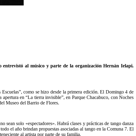
 entrevistó al músico y parte de la organización Hernán Ielapi.
las Escuelas”, como se hizo desde la primera edición. El Domingo 4 de
la apertura en “La tierra invisible”, en Parque Chacabuco, con Noches
del Museo del Barrio de Flores.
ue no sean solo «espectadores». Habrá clases y prácticas de tango danza
e todo el año brindan propuestas asociadas al tango en la Comuna 7. El
eneciente al artista por parte de su familia.