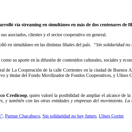
rolló vía streaming en simultáneo en más de dos centenares de filia
us asociados, clientes y el sector cooperativo en general.
ó en simultáneo en las distintas filiales del país.
“Sin solidaridad no 
sí como su aporte en la difusión de contenidos culturales, sociales y eco
ural de La Cooperación de la calle Corrientes en la ciudad de Buenos Ai
vo y titular del Fondo Movilizador de Fondos Cooperativos, y Ulises Gor
anco Credicoop
, quien valoró la posibilidad de ampliar el alcance de la
les, y también con las otras entidades y empresas del movimiento. La
n”
,
Parque Chacabuco
,
Sin solidaridad no hay futuro
,
Ulises Gorini