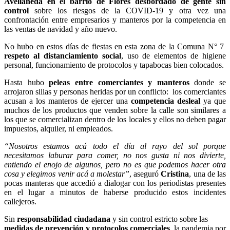
Avellaneda en el barrio de Flores desbordado de gente sin
control
sobre los riesgos de la COVID-19 y otra vez una
confrontación entre empresarios y manteros por la competencia en
las ventas de navidad y año nuevo.
No hubo en estos días de fiestas en esta zona de la Comuna N° 7
respeto al distanciamiento social
, uso de elementos de higiene
personal, funcionamiento de protocolos y tapabocas bien colocados.
Hasta hubo
peleas entre comerciantes y manteros
donde se
arrojaron sillas y personas heridas por un conflicto: los comerciantes
acusan a los manteros de ejercer una
competencia desleal
ya que
muchos de los productos que venden sobre la calle son similares a
los que se comercializan dentro de los locales y ellos no deben pagar
impuestos, alquiler, ni empleados.
“Nosotros estamos acá todo el día al rayo del sol porque
necesitamos laburar para comer, no nos gusta ni nos divierte,
entiendo el enojo de algunos, pero no es que podemos hacer otra
cosa y elegimos venir acá a molestar”
, aseguró
Cristina
, una de las
pocas manteras que accedió a dialogar con los periodistas presentes
en el lugar a minutos de haberse producido estos incidentes
callejeros.
Sin
responsabilidad ciudadana
y sin control estricto sobre las
medidas de prevención y protocolos comerciales
, la pandemia por