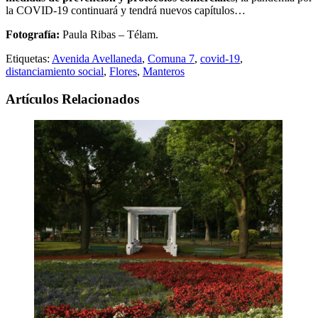
la COVID-19 continuará y tendrá nuevos capítulos…
Fotografía:
Paula Ribas – Télam.
Etiquetas:
Avenida Avellaneda
,
Comuna 7
,
covid-19
,
distanciamiento social
,
Flores
,
Manteros
Artículos Relacionados