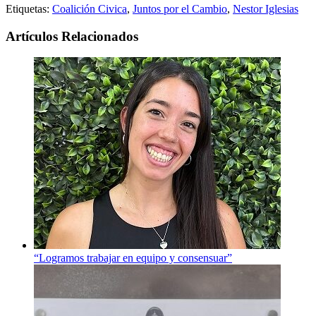
Etiquetas:
Coalición Civica
,
Juntos por el Cambio
,
Nestor Iglesias
Artículos Relacionados
“Logramos trabajar en equipo y consensuar”