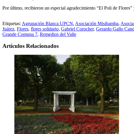
Por último, recibieron un especial agradecimiento “El Poli de Flores”
Etiquetas:
Agrupación Blanca UPCN
,
Asociación Misibamba
,
Asociac
Juárez
,
Flores
,
flores solidario
,
Gabriel Corocher
,
Gerardo Gallo Can
Grande Comuna 7
,
Remedios del Valle
Artículos Relacionados