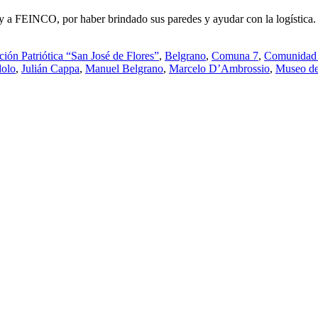
 y a FEINCO, por haber brindado sus paredes y ayudar con la logística.
ión Patriótica “San José de Flores”
,
Belgrano
,
Comuna 7
,
Comunidad 
dolo
,
Julián Cappa
,
Manuel Belgrano
,
Marcelo D’Ambrossio
,
Museo del