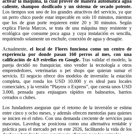
activar la máquina, la cual provee de manera automática agua
caliente, shampoo dosificado y un sistema de secado potente.
Los tiempos son uno de los grandes atractivos del servicio, ya que
un perro chico puede estar impecable en solo 10 minutos, mientras
que los de gran porte requieren entre 20 y 30 minutos. Según
explica Flavia Marcos, se trata de una máquina muy resistente y
ecológica que consume poca agua y cuya instalación es sencilla,
requiriendo solamente un enchufe, conexión de agua y desagüe.
Actualmente,
el local de Flores funciona como un centro de
experiencia por donde pasan 160 perros al mes, con una
calificación de 4.9 estrellas en Google.
Tras validar el modelo, la
pareja decidió no franquiciar, sino vender la tecnología a otros
emprendedores, veterinarias o pet shops que quieran sumar el
servicio. El negocio ofrece dos modelos de inversión: la estación
completa, que ronda los USD 10.000 y es ideal para locales
comerciales, y la versión “Playera o Express”, que cuesta unos USD
3.000, pensada para enjuagues rápidos en balnearios, barrios
cerrados o clubes.
Los fundadores aseguran que el retorno de la inversión se estima
entre cinco y ocho meses, y además ofrecen mentorías para quienes
se inicien en el rubro. Con una demanda creciente de servicios para
mascotas, Lavedog se posiciona como una alternativa rentable y
práctica para el mercado pet en este 2026, facilitando la vida de los