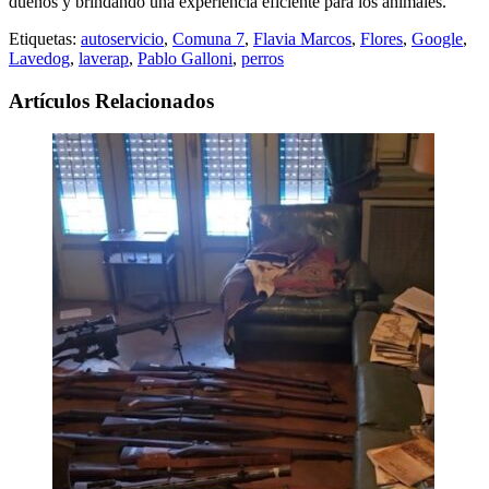
dueños y brindando una experiencia eficiente para los animales.
Etiquetas:
autoservicio
,
Comuna 7
,
Flavia Marcos
,
Flores
,
Google
,
Lavedog
,
laverap
,
Pablo Galloni
,
perros
Artículos Relacionados