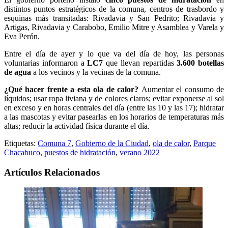
distintos puntos estratégicos de la comuna, centros de trasbordo y
esquinas más transitadas: Rivadavia y San Pedrito; Rivadavia y
Artigas, Rivadavia y Carabobo, Emilio Mitre y Asamblea y Varela y
Eva Perón.
Entre el día de ayer y lo que va del día de hoy, las personas
voluntarias informaron a
LC7
que llevan repartidas
3.600 botellas
de agua
a los vecinos y la vecinas de la comuna.
¿Qué hacer frente a esta ola de calor?
Aumentar el consumo de
líquidos; usar ropa liviana y de colores claros; evitar exponerse al sol
en exceso y en horas centrales del día (entre las 10 y las 17); hidratar
a las mascotas y evitar pasearlas en los horarios de temperaturas más
altas; reducir la actividad física durante el día.
Etiquetas:
Comuna 7
,
Gobierno de la Ciudad
,
ola de calor
,
Parque
Chacabuco
,
puestos de hidratación
,
verano 2022
Artículos Relacionados