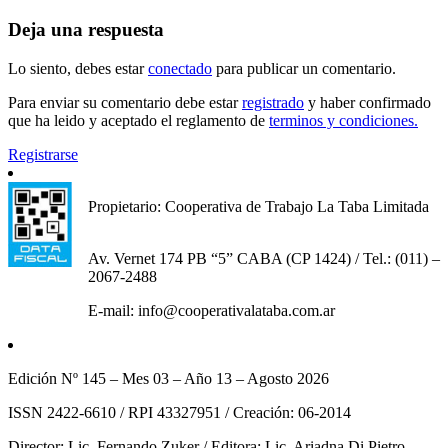
Deja una respuesta
Lo siento, debes estar
conectado
para publicar un comentario.
Para enviar su comentario debe estar
registrado
y haber confirmado
que ha leido y aceptado el reglamento de
terminos y condiciones.
Registrarse
Propietario: Cooperativa de Trabajo La Taba Limitada
Av. Vernet 174 PB “5” CABA (CP 1424) / Tel.: (011) –
2067-2488
E-mail: info@cooperativalataba.com.ar
Edición Nº 145 – Mes 03 – Año 13 – Agosto 2026
ISSN 2422-6610 / RPI 43327951 / Creación: 06-2014
Director: Lic. Fernando Zuker / Editora: Lic. Ariadna Di Pietro