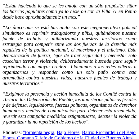
“Están haciendo lo que se les antoja con un sólo propósito: sitiar
los barrios populares como ya lo hicieron con la Villa 31 en Retiro
desde hace aproximadamente un mes.”
“Lo único que se está buscando con este megaoperativo policial
simultáneo es reprimir trabajadorxs y niñxs, quitándonos nuestra
fuente de trabajo y militarizando nuestros territorios como
estrategia para competir entre las dos fuerzas de la derecha más
repulsiva de la política nacional, el macrismo y el mileísmo. Esta
demostración de fuerza, lejos de traer seguridad y bienestar solo
cosechan terror y violencia, deliberadamente buscada para seguir
reprimiendo con mayor crudeza. Llamamos a las redes villeras a
organizarnos y responder como un solo puño contra esta
arremetida contra nuestras vidas, nuestras fuentes de trabajo y
nuestros territorios.”
“Exigimos la presencia y acción inmediata de los Comité contra la
Tortura, las Defensorías del Pueblo, los ministerios públicos fiscales
y de defensa, legisladorxs, fuerzas políticas, organismos de derechos
humanos y medios de comunicación para detener esta arremetida,
revertir esta campaña mediática estigmatizarte, detener la violencia
y garantizar la no repetición de los hechos”.
Etiquetas:
"tormenta negra
,
Bajo Flores
,
Barrio Ricciardelli del Bajo
Flores
,
Comuna 7
,
jefe de Gobierno de la Ciudad de Buenos Aires
,