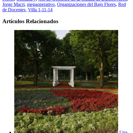
Jorge Macri
,
megaoperativo
,
Organizaciones del Bajo Flores
,
Red
de Docentes
,
Villa 1-11-14
Artículos Relacionados
Una