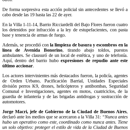
De forma sorpresiva esta acción policial sin antecedentes se llevó a
cabo desde las 19 hasta las 22 de ayer.
En la Villa 1-11-14, Barrio Ricciardelli del Bajo Flores fueron cuatro
los detenidos por infracción a la ley de estupefacientes, con pasta
base y tenencia de armas de fuego.
Además, se procedió con
la limpieza de basura y escombros en la
línea de Avenida Bonorino
, tirando abajo toldos, puestos
ambulantes. Se clausuró de un local de estética, y uno de telefonía.
Aquí, dentro del barrio hubo
expresiones de repudio ante este
último accionar
.
Los actores intervinientes más destacados fueron, la policía, agentes
de Orden Urbano, Pacificación Barrial, Unidades Especiales
división perros K9, drones, helicópteros y antibombas, Seguridad
Comunal e Investigaciones, agentes en motos, cuatriciclos, de la
guardia de infantería y de las brigadas antidrogas y sustracción de
automotores.
Jorge Macri, jefe de Gobierno de la Ciudad de Buenos Aires
,
declaró ante los medios que se acercaron a la Villa 31:
“Nunca antes
hubo un operativo como este, coordinado como nunca antes. Tiene
un solo objetivo: proteger el estilo de vida de la Ciudad de Buenos