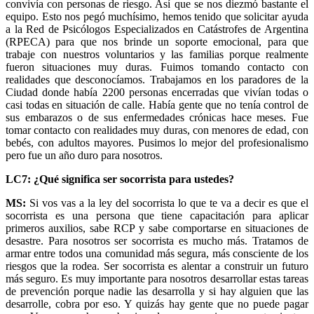
convivía con personas de riesgo. Así que se nos diezmó bastante el
equipo. Esto nos pegó muchísimo, hemos tenido que solicitar ayuda
a la Red de Psicólogos Especializados en Catástrofes de Argentina
(RPECA) para que nos brinde un soporte emocional, para que
trabaje con nuestros voluntarios y las familias porque realmente
fueron situaciones muy duras. Fuimos tomando contacto con
realidades que desconocíamos. Trabajamos en los paradores de la
Ciudad donde había 2200 personas encerradas que vivían todas o
casi todas en situación de calle. Había gente que no tenía control de
sus embarazos o de sus enfermedades crónicas hace meses. Fue
tomar contacto con realidades muy duras, con menores de edad, con
bebés, con adultos mayores. Pusimos lo mejor del profesionalismo
pero fue un año duro para nosotros.
LC7: ¿Qué significa ser socorrista para ustedes?
MS:
Si vos vas a la ley del socorrista lo que te va a decir es que el
socorrista es una persona que tiene capacitación para aplicar
primeros auxilios, sabe RCP y sabe comportarse en situaciones de
desastre. Para nosotros ser socorrista es mucho más. Tratamos de
armar entre todos una comunidad más segura, más consciente de los
riesgos que la rodea. Ser socorrista es alentar a construir un futuro
más seguro. Es muy importante para nosotros desarrollar estas tareas
de prevención porque nadie las desarrolla y si hay alguien que las
desarrolle, cobra por eso. Y quizás hay gente que no puede pagar