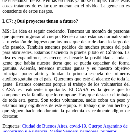
de enseñanza de RCP en las escuelas ya no se cumple. Todas estas
cosas tratamos de evitar que mueran en el olvido. La gente no es
consciente de estos riesgos.
LC7: ¿Qué proyectos tienen a futuro?
MS:
La idea es seguir creciendo. Tenemos un montón de personas
que quieren ingresar al cuerpo. Recién ahora estamos normalizando
la nivelación de ingreso que tuvimos que dejar de dar a lo largo del
año pasado. También tenemos pedidos de muchos puntos del país
para abrir sedes. Estamos haciendo la prueba piloto en Córdoba. La
idea es expandirnos, es crecer, es llevarle la posibilidad a toda la
gente que habita nuestra tierra que se pueda capacitar de forma
gratuita. Además, tenemos muchas ganas y es nuestro objetivo
principal poder abrir y fundar la primera escuela de primeros
auxilios gratuita en el país. Queremos que esté al alcance de toda la
gente. Estamos contentos porque el trabajo de los voluntarios del
CASA es realmente importante. El CASA es la gente que lo
compone, es la familia que lo compone. Hay que destacar el trabajo
de toda esta gente. Son todos voluntarios, nadie cobra un peso y
estamos muy orgullosos de este equipo. El trabajo que han hecho y
que siguen haciendo durante la pandemia es realmente digno de
destacar.
Etiquetas:
Ciudad de Buenos Aires
,
covid-19
,
Cuerpo Argentino de
Socorrismo y Asistencia
,
Matías Sanders
,
paradores
,
primeros