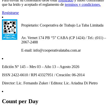
Para enviar su comentario debe estar
registrado
y haber confirmado
que ha leido y aceptado el reglamento de
terminos y condiciones.
Registrarse
Propietario: Cooperativa de Trabajo La Taba Limitada
Av. Vernet 174 PB “5” CABA (CP 1424) / Tel.: (011) –
2067-2488
E-mail: info@cooperativalataba.com.ar
Edición Nº 145 – Mes 03 – Año 13 – Agosto 2026
ISSN 2422-6610 / RPI 43327951 / Creación: 06-2014
Director: Lic. Fernando Zuker / Editora: Lic. Ariadna Di Pietro
Count per Day