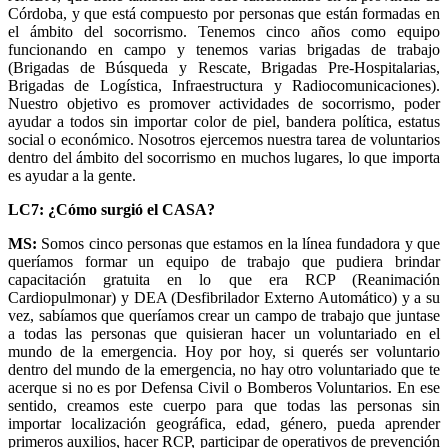
Córdoba, y que está compuesto por personas que están formadas en
el ámbito del socorrismo. Tenemos cinco años como equipo
funcionando en campo y tenemos varias brigadas de trabajo
(Brigadas de Búsqueda y Rescate, Brigadas Pre-Hospitalarias,
Brigadas de Logística, Infraestructura y Radiocomunicaciones).
Nuestro objetivo es promover actividades de socorrismo, poder
ayudar a todos sin importar color de piel, bandera política, estatus
social o económico. Nosotros ejercemos nuestra tarea de voluntarios
dentro del ámbito del socorrismo en muchos lugares, lo que importa
es ayudar a la gente.
LC7: ¿Cómo surgió el CASA?
MS:
Somos cinco personas que estamos en la línea fundadora y que
queríamos formar un equipo de trabajo que pudiera brindar
capacitación gratuita en lo que era RCP (Reanimación
Cardiopulmonar) y DEA (Desfibrilador Externo Automático) y a su
vez, sabíamos que queríamos crear un campo de trabajo que juntase
a todas las personas que quisieran hacer un voluntariado en el
mundo de la emergencia. Hoy por hoy, si querés ser voluntario
dentro del mundo de la emergencia, no hay otro voluntariado que te
acerque si no es por Defensa Civil o Bomberos Voluntarios. En ese
sentido, creamos este cuerpo para que todas las personas sin
importar localización geográfica, edad, género, pueda aprender
primeros auxilios, hacer RCP, participar de operativos de prevención