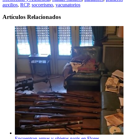
auxilios
,
RCP
,
socorrismo
,
vacunatorios
Artículos Relacionados
Encuentran armas y objetos nazis en Flores