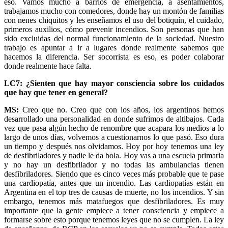
eso. Vamos mucho a barrios de emergencia, a asentamientos,
trabajamos mucho con comedores, donde hay un montón de familias
con nenes chiquitos y les enseñamos el uso del botiquín, el cuidado,
primeros auxilios, cómo prevenir incendios. Son personas que han
sido excluidas del normal funcionamiento de la sociedad. Nuestro
trabajo es apuntar a ir a lugares donde realmente sabemos que
hacemos la diferencia. Ser socorrista es eso, es poder colaborar
donde realmente hace falta.
LC7: ¿Sienten que hay mayor consciencia sobre los cuidados
que hay que tener en general?
MS:
Creo que no. Creo que con los años, los argentinos hemos
desarrollado una personalidad en donde sufrimos de altibajos. Cada
vez que pasa algún hecho de renombre que acapara los medios a lo
largo de unos días, volvemos a cuestionarnos lo que pasó. Eso dura
un tiempo y después nos olvidamos. Hoy por hoy tenemos una ley
de desfibriladores y nadie le da bola. Hoy vas a una escuela primaria
y no hay un desfibrilador y no todas las ambulancias tienen
desfibriladores. Siendo que es cinco veces más probable que te pase
una cardiopatía, antes que un incendio. Las cardiopatías están en
Argentina en el top tres de causas de muerte, no los incendios. Y sin
embargo, tenemos más matafuegos que desfibriladores. Es muy
importante que la gente empiece a tener consciencia y empiece a
formarse sobre esto porque tenemos leyes que no se cumplen. La ley