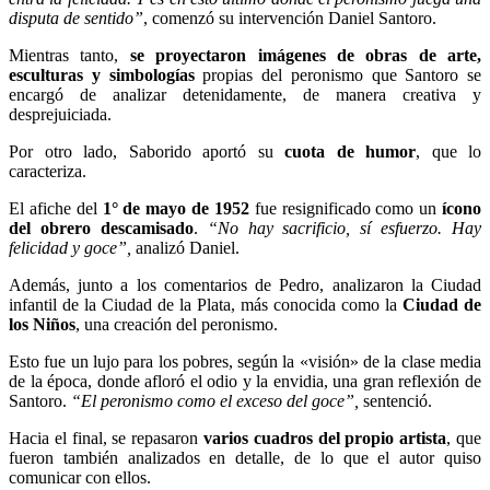
disputa de sentido”
, comenzó su intervención Daniel Santoro.
Mientras tanto,
se proyectaron imágenes de obras de arte,
esculturas y simbologías
propias del peronismo que Santoro se
encargó de analizar detenidamente, de manera creativa y
desprejuiciada.
Por otro lado, Saborido aportó su
cuota de humor
, que lo
caracteriza.
El afiche del
1° de mayo de 1952
fue resignificado como un
ícono
del obrero descamisado
.
“No hay sacrificio, sí esfuerzo. Hay
felicidad y goce”,
analizó Daniel.
Además, junto a los comentarios de Pedro, analizaron la Ciudad
infantil de la Ciudad de la Plata, más conocida como la
Ciudad de
los Niños
, una creación del peronismo.
Esto fue un lujo para los pobres, según la «visión» de la clase media
de la época, donde afloró el odio y la envidia, una gran reflexión de
Santoro.
“El peronismo como el exceso del goce”,
sentenció.
Hacia el final, se repasaron
varios cuadros del propio artista
, que
fueron también analizados en detalle, de lo que el autor quiso
comunicar con ellos.