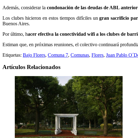
Además, considerar la
condonación de las deudas de ABL anterior
Los clubes hicieron en estos tiempos difíciles un
gran sacrificio par
Buenos Aires.
Por último, h
acer efectiva la conectividad wifi a los clubes de barr
Estiman que, en próximas reuniones, el colectivo continuará profund
Etiquetas:
Bajo Flores
,
Comuna 7
,
Comunas
,
Flores
,
Juan Pablo O´De
Artículos Relacionados