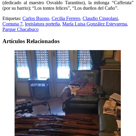
(dedicado al maestro Osvaldo Tarantino), la milonga “Cafferata”
(por su barrio); “Los tontos felices”, “Los dueños del Caño”.
Etiquetas:
Carlos Buono
,
Cecilia Ferrero
,
Claudio Cingolani
,
Comuna 7
,
legislatura porteña
,
María Luisa González Estevarena
,
Parque Chacabuco
Artículos Relacionados