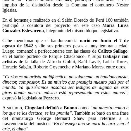
impulso de la distinción desde la Comuna el comunero Nestor
Iglesias.
En el homenaje realizado en el Salón Dorado de Perú 160 también
participó la coautora del proyecto, en este caso
María Luisa
González Estevarena
, integrante del mismo bloque legislativo.
Cabe mencionar que el bandoneonista
nació en Junín el 7 de
agosto de 1942
y dio sus primeros pasos a muy temprana edad.
Luego, comenzó a perfeccionarse con las clases de
Calixto Sallago
,
en el barrio porteño de Parque Chacabuco. Y supo
trabajar con
artistas
de la talla de Alfredo Gobbi, Raúl Lavié, Lolita Torres,
Horacio Salgán, Roberto Goyeneche y Mariano Mores, entre otros.
“Carlos es un artista multifacético, no solamente un bandoneonista,
director, compositor. Es un músico que prestigia nuestro país por el
mundo. Ya quisiéramos nosotros ser testigos de alguna de esas
giras donde nuestra música está representada en estas manos”
,
expresó la legisladora
Ferrero
.
A su turno,
Cingolani definió a Buono
como
“un maestro como a
los que se los destaca, se los premia”.
También se basó en una frase
del dramaturgo George Bernard Shaw para referirse a la
trascendencia del músico:
“En el espejo uno se mira la cara y en el
arte, el alma”
.