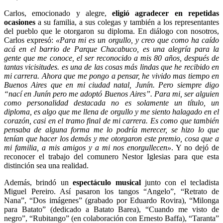
Carlos, emocionado y alegre,
eligió agradecer en repetidas
ocasiones
a su familia, a sus colegas y también a los representantes
del pueblo que le otorgaron su diploma. En diálogo con nosotros,
Carlos expresó:
«Para mi es un orgullo, y creo que como ha caído
acá en el barrio de Parque Chacabuco, es una alegría para la
gente que me conoce, el ser reconocido a mis 80 años, después de
tantas vicisitudes. es una de las cosas más lindas que he recibido en
mi carrera. Ahora que me pongo a pensar, he vivido mas tiempo en
Buenos Aires que en mi ciudad natal, Junín. Pero siempre digo
“nací en Junín pero me adoptó Buenos Aires”. Para mi, ser alguien
como personalidad destacada no es solamente un título, un
diploma, es algo que me llena de orgullo y me siento halagado en el
corazón, casi en el tramo final de mi carrera. Es como que también
pensaba de alguna forma me lo podría merecer, se hizo lo que
tenían que hacer los demás y me otorgaron este premio, cosa que a
mi familia, a mis amigos y a mi nos enorgullecen»
. Y no dejó de
reconocer el trabajo del comunero Nestor Iglesias para que esta
distinción sea una realidad.
Además, brindó un
espectáculo musical
junto con el tecladista
Miguel Pereiro. Así pasaron los tangos “Angelo”, “Retrato de
Nana”, “Dos imágenes” (grabado por Eduardo Rovira), “Milonga
para Batato” (dedicado a Batato Barea), “Cuando me visto de
negro”, “Rubitango” (en colaboración con Ernesto Baffa), “Taranta”