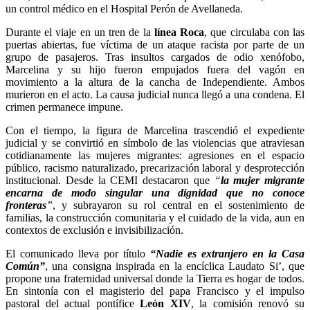
un control médico en el Hospital Perón de Avellaneda.
Durante el viaje en un tren de la
línea Roca
, que circulaba con las
puertas abiertas, fue víctima de un ataque racista por parte de un
grupo de pasajeros. Tras insultos cargados de odio xenófobo,
Marcelina y su hijo fueron empujados fuera del vagón en
movimiento a la altura de la cancha de Independiente. Ambos
murieron en el acto. La causa judicial nunca llegó a una condena. El
crimen permanece impune.
Con el tiempo, la figura de Marcelina trascendió el expediente
judicial y se convirtió en símbolo de las violencias que atraviesan
cotidianamente las mujeres migrantes: agresiones en el espacio
público, racismo naturalizado, precarización laboral y desprotección
institucional. Desde la CEMI destacaron que
“
la mujer migrante
encarna de modo singular una dignidad que no conoce
fronteras
”
, y subrayaron su rol central en el sostenimiento de
familias, la construcción comunitaria y el cuidado de la vida, aun en
contextos de exclusión e invisibilización.
El comunicado lleva por título
“Nadie es extranjero en la Casa
Común”
, una consigna inspirada en la encíclica Laudato Si’, que
propone una fraternidad universal donde la Tierra es hogar de todos.
En sintonía con el magisterio del papa Francisco y el impulso
pastoral del actual pontífice
León XIV
, la comisión renovó su