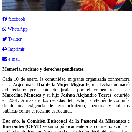
facebook
WhatsApp
Twitter
Imprimir
e-mail
Memoria, racismo y derechos pendientes.
Cada 10 de enero, la comunidad migrante organizada conmemora
en la Argentina el
Día de la Mujer Migrante
, una fecha que nació
del reclamo persistente de justicia por el crimen racista de
Marcelina Meneses
y su hijo
Joshua Alejandro Torres
, ocurrido
en 2001. A más de dos décadas del hecho, la efeméride continúa
siendo una exigencia de reconocimiento, memoria y políticas
públicas contra el racismo estructural.
Este año, la
Comisión Episcopal de la Pastoral de Migrantes e
Itinerantes (CEMI)
se sumó públicamente a la conmemoración en
la Ciudad de Buenos Aires, donde la fecha fue instituida por la
Ley