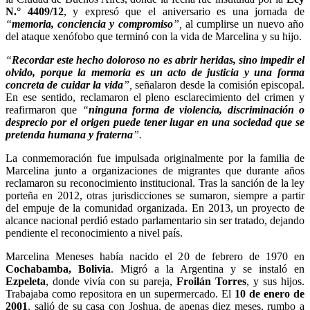
N.° 4409/12
, y expresó que el aniversario es una jornada de
“
memoria, conciencia y compromiso
”,
al cumplirse un nuevo año
del ataque xenófobo que terminó con la vida de Marcelina y su hijo.
“
Recordar este hecho doloroso no es abrir heridas, sino impedir el
olvido, porque la memoria es un acto de justicia y una forma
concreta de cuidar la vida
”,
señalaron desde la comisión episcopal.
En ese sentido, reclamaron el pleno esclarecimiento del crimen y
reafirmaron que
“
ninguna forma de violencia, discriminación o
desprecio por el origen puede tener lugar en una sociedad que se
pretenda humana y fraterna
”.
La conmemoración fue impulsada originalmente por la familia de
Marcelina junto a organizaciones de migrantes que durante años
reclamaron su reconocimiento institucional. Tras la sanción de la ley
porteña en 2012, otras jurisdicciones se sumaron, siempre a partir
del empuje de la comunidad organizada. En 2013, un proyecto de
alcance nacional perdió estado parlamentario sin ser tratado, dejando
pendiente el reconocimiento a nivel país.
Marcelina Meneses había nacido el 20 de febrero de 1970 en
Cochabamba, Bolivia
. Migró a la Argentina y se instaló en
Ezpeleta
, donde vivía con su pareja,
Froilán Torres
, y sus hijos.
Trabajaba como repositora en un supermercado. El
10 de enero de
2001
, salió de su casa con Joshua, de apenas diez meses, rumbo a