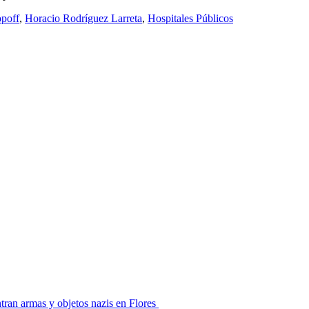
poff
,
Horacio Rodríguez Larreta
,
Hospitales Públicos
ran armas y objetos nazis en Flores