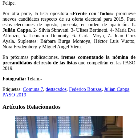
Felipe.
Por otra parte, la lista opositora
«Frente con Todos»
promueve
nuevos candidatos respecto de su oferta electoral para 2015. Para
estas elecciones de agosto, presenta, en orden de aparición:
1-
Julián Cappa
, 2- Silvia Sbravatti, 3- Ulises Bertinetti, 4- María Eva
Alfonzo, 5- Leonardo Demonty, 6- Carla Moya, 7- Juan Cruz
Ayala. Suplentes: Bárbara Burga Montoya, Héctor Luis Vuotto,
Nora Frydemberg y Miguel Angel Viera.
En próximas publicaciones,
iremos comentando la nómina de
precandidatos del resto de las listas
que competirán en las PASO
2019.
Fotografía:
Telam.-
Etiquetas:
Comuna 7
,
destacados
,
Federico Bouzas
,
Julian Cappa
,
PASO 2019
Artículos Relacionados