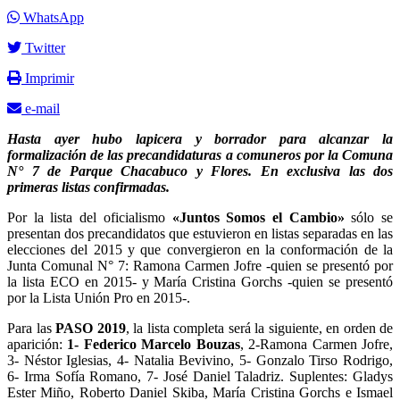
WhatsApp
Twitter
Imprimir
e-mail
Hasta ayer hubo lapicera y borrador para alcanzar la
formalización de las precandidaturas a comuneros por la Comuna
N° 7 de Parque Chacabuco y Flores. En exclusiva las dos
primeras listas confirmadas.
Por la lista del oficialismo
«Juntos Somos el Cambio»
sólo se
presentan dos precandidatos que estuvieron en listas separadas en las
elecciones del 2015 y que convergieron en la conformación de la
Junta Comunal N° 7: Ramona Carmen Jofre -quien se presentó por
la lista ECO en 2015- y María Cristina Gorchs -quien se presentó
por la Lista Unión Pro en 2015-.
Para las
PASO 2019
, la lista completa será la siguiente, en orden de
aparición:
1- Federico Marcelo Bouzas
, 2-Ramona Carmen Jofre,
3- Néstor Iglesias, 4- Natalia Bevivino, 5- Gonzalo Tirso Rodrigo,
6- Irma Sofía Romano, 7- José Daniel Taladriz. Suplentes: Gladys
Ester Miño, Roberto Daniel Skiba, María Cristina Gorchs e Ismael