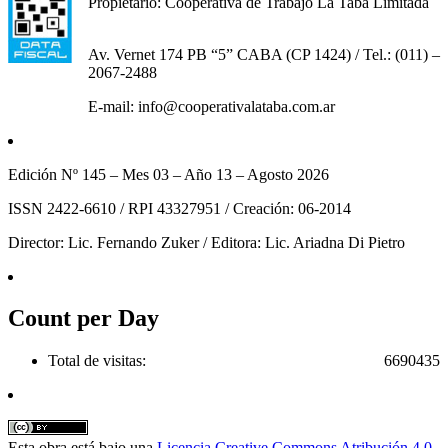
Propietario: Cooperativa de Trabajo La Taba Limitada
Av. Vernet 174 PB “5” CABA (CP 1424) / Tel.: (011) –
2067-2488
E-mail: info@cooperativalataba.com.ar
Edición Nº 145 – Mes 03 – Año 13 – Agosto 2026
ISSN 2422-6610 / RPI 43327951 / Creación: 06-2014
Director: Lic. Fernando Zuker / Editora: Lic. Ariadna Di Pietro
Count per Day
Total de visitas:
6690435
Esta obra está bajo una
Licencia Creative Commons Atribución 4.0