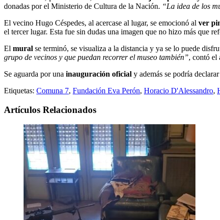
donadas por el Ministerio de Cultura de la Nación.
“La idea de los mu
El vecino Hugo Céspedes, al acercase al lugar, se emocionó al
ver pi
el tercer lugar. Esta fue sin dudas una imagen que no hizo más que re
El
mural
se terminó, se visualiza a la distancia y ya se lo puede disfru
grupo de vecinos y que puedan recorrer el museo también”
, contó el
Se aguarda por una
inauguración oficial
y además se podría declarar
Etiquetas:
Comuna 7
,
Fundación Eva Perón
,
Horacio D'Alessandro
,
Artículos Relacionados