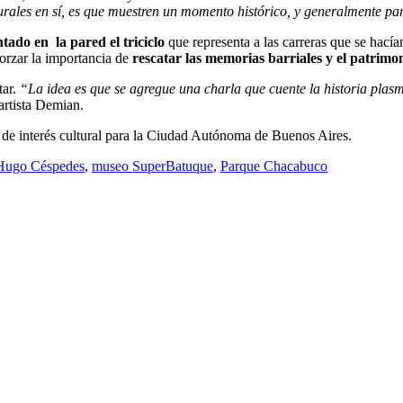
rales en sí, es que muestren un momento histórico, y generalmente part
ntado en la pared el triciclo
que representa a las carreras que se hací
forzar la importancia de
rescatar las memorias barriales y el patrimon
tar.
“La idea es que se agregue una charla que cuente la historia plasm
 artista Demian.
 de interés cultural para la Ciudad Autónoma de Buenos Aires.
Hugo Céspedes
,
museo SuperBatuque
,
Parque Chacabuco