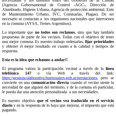
tercerizadas y los distintos entes del Gobierno de la Ciudad
(Agencia Gubernamental de Control -AGC-, Dirección de
Alumbrado, Higiene Urbana, Agencia de protección ambiental, Ente
de Mantenimiento Urbano, IVC, Comisarías, Plagas). De ser
necesario se contactan a los organismos nacionales que intervienen
en la comuna (AYSA, Trenes Argentinos).
Lo importante que
no todos son reclamos
, sino que hay también
propuestas de parte de los vecinos. Todas con el objetivo de tener
una mejor comuna. Es nuestro trabajo ordenarlas,
fijar prioridades
y obtener el mejor resultado en cuanto a la calidad y tiempos de
respuesta.
Esta es la idea que echamos a andar!!
El programa valora la participación vecinal a través de la
línea
telefónica 147
o vía Web a través del link:
https://gestioncolaborativa.buenosaires.gob.ar/prestaciones
, pero se
convierte en una
comunicación directa
cuando el vecino siente la
necesidad de que alguien del territorio, y de la comuna en particular,
le pueda dar una atención personalizada a sus necesidades.
Es nuestro objetivo
que el vecino vea traducido en el servicio
diario
y en la respuesta de lo haya que mejorar, el impuesto que está
pagando.