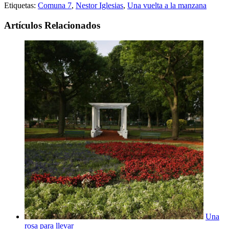
Etiquetas:
Comuna 7
,
Nestor Iglesias
,
Una vuelta a la manzana
Artículos Relacionados
Una
rosa para llevar