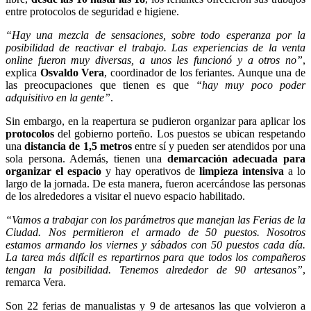
entre protocolos de seguridad e higiene.
“Hay una mezcla de sensaciones, sobre todo esperanza por la
posibilidad de reactivar el trabajo. Las experiencias de la venta
online fueron muy diversas, a unos les funcionó y a otros no”
,
explica
Osvaldo Vera
, coordinador de los feriantes. Aunque una de
las preocupaciones que tienen es que
“hay muy poco poder
adquisitivo en la gente”
.
Sin embargo, en la reapertura se pudieron organizar para aplicar los
protocolos
del gobierno porteño. Los puestos se ubican respetando
una
distancia de 1,5 metros
entre sí y pueden ser atendidos por una
sola persona. Además, tienen una
demarcación adecuada para
organizar el espacio
y hay operativos de
limpieza intensiva
a lo
largo de la jornada. De esta manera, fueron acercándose las personas
de los alrededores a visitar el nuevo espacio habilitado.
“Vamos a trabajar con los parámetros que manejan las Ferias de la
Ciudad. Nos permitieron el armado de 50 puestos. Nosotros
estamos armando los viernes y sábados con 50 puestos cada día.
La tarea más difícil es repartirnos para que todos los compañeros
tengan la posibilidad. Tenemos alrededor de 90 artesanos”
,
remarca Vera.
Son 22 ferias de manualistas y 9 de artesanos las que volvieron a