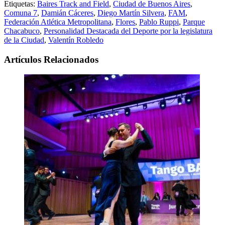
Etiquetas:
Baires Track and Field
,
Ciudad de Buenos Aires
,
Comuna 7
,
Damián Cáceres
,
Diego Martín Silvera
,
FAM
,
Federación Atlética Metropolitana
,
Flores
,
Pablo Ruppi
,
Parque
Chacabuco
,
Personalidad Destacada del Deporte por la legislatura
de la Ciudad
,
Valentín Robledo
Artículos Relacionados