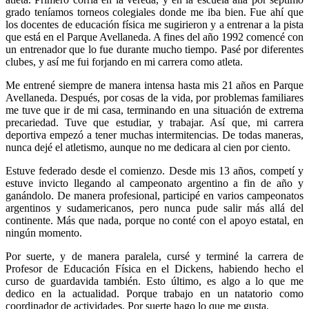
grado teníamos torneos colegiales donde me iba bien. Fue ahí que
los docentes de educación física me sugirieron y a entrenar a la pista
que está en el Parque Avellaneda. A fines del año 1992 comencé con
un entrenador que lo fue durante mucho tiempo. Pasé por diferentes
clubes, y así me fui forjando en mi carrera como atleta.
Me entrené siempre de manera intensa hasta mis 21 años en Parque
Avellaneda. Después, por cosas de la vida, por problemas familiares
me tuve que ir de mi casa, terminando en una situación de extrema
precariedad. Tuve que estudiar, y trabajar. Así que, mi carrera
deportiva empezó a tener muchas intermitencias. De todas maneras,
nunca dejé el atletismo, aunque no me dedicara al cien por ciento.
Estuve federado desde el comienzo. Desde mis 13 años, competí y
estuve invicto llegando al campeonato argentino a fin de año y
ganándolo. De manera profesional, participé en varios campeonatos
argentinos y sudamericanos, pero nunca pude salir más allá del
continente. Más que nada, porque no conté con el apoyo estatal, en
ningún momento.
Por suerte, y de manera paralela, cursé y terminé la carrera de
Profesor de Educación Física en el Dickens, habiendo hecho el
curso de guardavida también. Esto último, es algo a lo que me
dedico en la actualidad. Porque trabajo en un natatorio como
coordinador de actividades. Por suerte hago lo que me gusta.