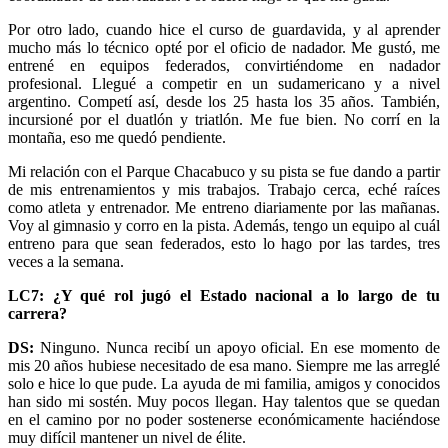
Por otro lado, cuando hice el curso de guardavida, y al aprender
mucho más lo técnico opté por el oficio de nadador. Me gustó, me
entrené en equipos federados, convirtiéndome en nadador
profesional. Llegué a competir en un sudamericano y a nivel
argentino. Competí así, desde los 25 hasta los 35 años. También,
incursioné por el duatlón y triatlón. Me fue bien. No corrí en la
montaña, eso me quedó pendiente.
Mi relación con el Parque Chacabuco y su pista se fue dando a partir
de mis entrenamientos y mis trabajos. Trabajo cerca, eché raíces
como atleta y entrenador. Me entreno diariamente por las mañanas.
Voy al gimnasio y corro en la pista. Además, tengo un equipo al cuál
entreno para que sean federados, esto lo hago por las tardes, tres
veces a la semana.
LC7: ¿Y qué rol jugó el Estado nacional a lo largo de tu
carrera?
DS:
Ninguno. Nunca recibí un apoyo oficial. En ese momento de
mis 20 años hubiese necesitado de esa mano. Siempre me las arreglé
solo e hice lo que pude. La ayuda de mi familia, amigos y conocidos
han sido mi sostén. Muy pocos llegan. Hay talentos que se quedan
en el camino por no poder sostenerse económicamente haciéndose
muy difícil mantener un nivel de élite.