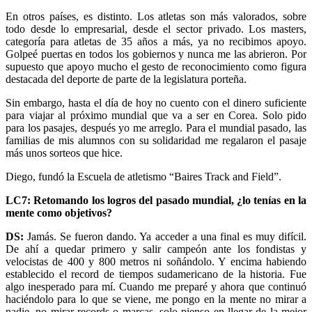
En otros países, es distinto. Los atletas son más valorados, sobre
todo desde lo empresarial, desde el sector privado. Los masters,
categoría para atletas de 35 años a más, ya no recibimos apoyo.
Golpeé puertas en todos los gobiernos y nunca me las abrieron. Por
supuesto que apoyo mucho el gesto de reconocimiento como figura
destacada del deporte de parte de la legislatura porteña.
Sin embargo, hasta el día de hoy no cuento con el dinero suficiente
para viajar al próximo mundial que va a ser en Corea. Solo pido
para los pasajes, después yo me arreglo. Para el mundial pasado, las
familias de mis alumnos con su solidaridad me regalaron el pasaje
más unos sorteos que hice.
Diego, fundó la Escuela de atletismo “Baires Track and Field”.
LC7: Retomando los logros del pasado mundial, ¿lo tenías en la
mente como objetivos?
DS:
Jamás. Se fueron dando. Ya acceder a una final es muy difícil.
De ahí a quedar primero y salir campeón ante los fondistas y
velocistas de 400 y 800 metros ni soñándolo. Y encima habiendo
establecido el record de tiempos sudamericano de la historia. Fue
algo inesperado para mí. Cuando me preparé y ahora que continuó
haciéndolo para lo que se viene, me pongo en la mente no mirar a
nadie, no mirar records o marcas, solo pienso en llegar de la mejor