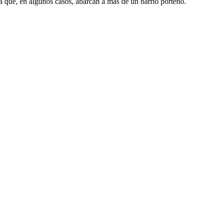
a que, en algunos casos, abarcan a más de un barrio porteño.