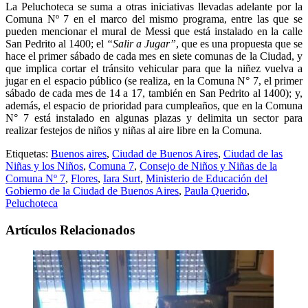
La Peluchoteca se suma a otras iniciativas llevadas adelante por la
Comuna Nº 7 en el marco del mismo programa, entre las que se
pueden mencionar el mural de Messi que está instalado en la calle
San Pedrito al 1400; el
“Salir a Jugar”
, que es una propuesta que se
hace el primer sábado de cada mes en siete comunas de la Ciudad, y
que implica cortar el tránsito vehicular para que la niñez vuelva a
jugar en el espacio público (se realiza, en la Comuna N° 7, el primer
sábado de cada mes de 14 a 17, también en San Pedrito al 1400); y,
además, el espacio de prioridad para cumpleaños, que en la Comuna
N° 7 está instalado en algunas plazas y delimita un sector para
realizar festejos de niños y niñas al aire libre en la Comuna.
Etiquetas:
Buenos aires
,
Ciudad de Buenos Aires
,
Ciudad de las
Niñas y los Niños
,
Comuna 7
,
Consejo de Niños y Niñas de la
Comuna Nº 7
,
Flores
,
Iara Surt
,
Ministerio de Educación del
Gobierno de la Ciudad de Buenos Aires
,
Paula Querido
,
Peluchoteca
Artículos Relacionados