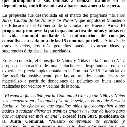
que acompañan a sus familias a realizar trámites en la
dependencia, contribuyendo así a hacer más amena la espera.
La propuesta fue desarrollada en el marco del programa
“Buenos
Aires, Ciudad de las Niñas y los Niños”
, que impulsa el Ministerio
de Educación del Gobierno de la Ciudad de Buenos Aires.
El
programa promueve la participación activa de niños y niñas en
la vida comunal mediante la conformación de consejos
consultivos en cada una de las 15 comunas porteñas.
A través de
estos espacios, los más pequeños pueden expresar ideas y
sugerencias dirigidas a las autoridades.
En este contexto, el Consejo de Niños y Niñas de la Comuna Nº 7
propuso la creación de una Peluchoteca, inspirándose en una
experiencia previa implementada en la Comuna Nº 15. La iniciativa
fue recibida positivamente por las autoridades comunales y se
materializó a partir de donaciones de peluches en buen estado
realizadas por vecinos y vecinas de la zona.
“El espacio fue cedido por la Comuna al Consejo de Niños y Niñas
y se encuentra en el segundo piso de la sede, en el área de Servicio
Social, a los efectos de que aquellos niños que acompañen a sus
padres a realizar diferentes trámites tengan un lugar de juego para
que la espera sea más amena”
, expresó
Iara Surt, presidenta de
la Junta Comunal
.
“Nuestro compromiso de escucha y
participación con los vecinos, incluye también a los vecinitos niños