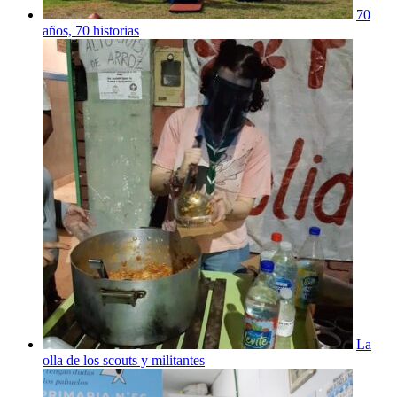
70
años, 70 historias
La
olla de los scouts y militantes