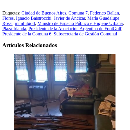
Etiquetas:
Ciudad de Buenos Aires
,
Comuna 7
,
Federico Ballan
,
Flores
,
Ignacio Baistrocchi
,
Javier de Ancizar
,
María Guadalupe
Rossi
,
minifutgolf
,
Ministro de Espacio Público e Higiene Urbana
,
Plaza Irlanda
,
Presidente de la Asociación Argentina de FootGolf
,
Presidente de la Comuna 6
,
Subsecretaria de Gestión Comunal
Artículos Relacionados