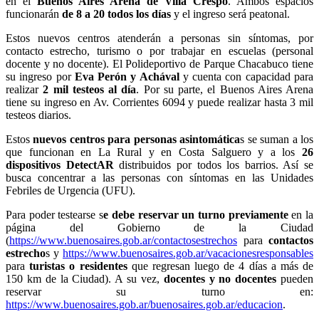
en el
Buenos Aires Arena de Villa Crespo
. Ambos espacios
funcionarán
de 8 a 20 todos los días
y el ingreso será peatonal.
Estos nuevos centros atenderán a personas sin síntomas, por
contacto estrecho, turismo o por trabajar en escuelas (personal
docente y no docente). El Polideportivo de Parque Chacabuco tiene
su ingreso por
Eva Perón y Achával
y cuenta con capacidad para
realizar
2 mil testeos al día
. Por su parte, el Buenos Aires Arena
tiene su ingreso en Av. Corrientes 6094 y puede realizar hasta 3 mil
testeos diarios.
Estos
nuevos centros para personas asintomática
s se suman a los
que funcionan en La Rural y en Costa Salguero y a los
26
dispositivos DetectAR
distribuidos por todos los barrios. Así se
busca concentrar a las personas con síntomas en las Unidades
Febriles de Urgencia (UFU).
Para poder testearse s
e debe reservar un turno previamente
en la
página del Gobierno de la Ciudad
(
https://www.buenosaires.gob.ar/contactosestrechos
para
contactos
estrecho
s y
https://www.buenosaires.gob.ar/vacacionesresponsables
para
turistas o residentes
que regresan luego de 4 días a más de
150 km de la Ciudad). A su vez,
docentes y no docentes
pueden
reservar su turno en:
https://www.buenosaires.gob.ar/buenosaires.gob.ar/educacion
.