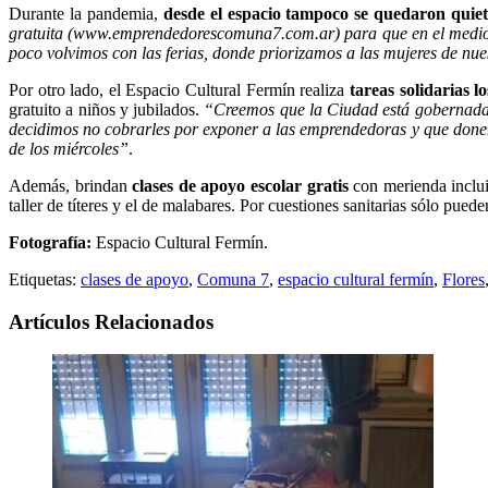
Durante la pandemia,
desde el espacio tampoco se quedaron quiet
gratuita (www.emprendedorescomuna7.com.ar) para que en el medio 
poco volvimos con las ferias, donde priorizamos a las mujeres de nu
Por otro lado, el Espacio Cultural Fermín realiza
tareas solidarias l
gratuito a niños y jubilados.
“Creemos que la Ciudad está gobernada p
decidimos no cobrarles por exponer a las emprendedoras y que donen 
de los miércoles”
.
Además, brindan
clases de apoyo escolar gratis
con merienda incluid
taller de títeres y el de malabares. Por cuestiones sanitarias sólo puede
Fotografía:
Espacio Cultural Fermín.
Etiquetas:
clases de apoyo
,
Comuna 7
,
espacio cultural fermín
,
Flores
Artículos Relacionados