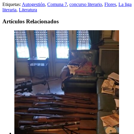
Etiquetas:
Autogestión
,
Comuna 7
,
concurso literario
,
Flores
,
La liga
literaria
,
Literatura
Artículos Relacionados