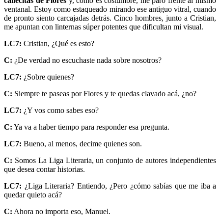
callecitas de Flores
y, como es costumbre, me paro frente al mismo
ventanal. Estoy como estaqueado mirando ese antiguo vitral, cuando
de pronto siento carcajadas detrás. Cinco hombres, junto a Cristian,
me apuntan con linternas súper potentes que dificultan mi visual.
LC7:
Cristian, ¿Qué es esto?
C:
¿De verdad no escuchaste nada sobre nosotros?
LC7:
¿Sobre quienes?
C:
Siempre te paseas por Flores y te quedas clavado acá, ¿no?
LC7:
¿Y vos como sabes eso?
C:
Ya va a haber tiempo para responder esa pregunta.
LC7:
Bueno, al menos, decime quienes son.
C:
Somos La Liga Literaria, un conjunto de autores independientes
que desea contar historias.
LC7:
¿Liga Literaria? Entiendo, ¿Pero ¿cómo sabías que me iba a
quedar quieto acá?
C:
Ahora no importa eso, Manuel.