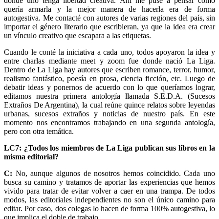
donde uno tenga libertad creativa. Ahí me puse a pensar como
quería armarla y la mejor manera de hacerla era de forma
autogestiva. Me contacté con autores de varias regiones del país, sin
importar el género literario que escribieran, ya que la idea era crear
un vínculo creativo que escapara a las etiquetas.
Cuando le conté la iniciativa a cada uno, todos apoyaron la idea y
entre charlas mediante meet y zoom fue donde nació La Liga.
Dentro de La Liga hay autores que escriben romance, terror, humor,
realismo fantástico, poesía en prosa, ciencia ficción, etc. Luego de
debatir ideas y ponernos de acuerdo con lo que queríamos lograr,
editamos nuestra primera antología llamada S.E.D.A. (Sucesos
Extraños De Argentina), la cual reúne quince relatos sobre leyendas
urbanas, sucesos extraños y noticias de nuestro país. En este
momento nos encontramos trabajando en una segunda antología,
pero con otra temática.
LC7: ¿Todos los miembros de La Liga publican sus libros en la
misma editorial?
C:
No, aunque algunos de nosotros hemos coincidido. Cada uno
busca su camino y tratamos de aportar las experiencias que hemos
vivido para tratar de evitar volver a caer en una trampa. De todos
modos, las editoriales independientes no son el único camino para
editar. Por caso, dos colegas lo hacen de forma 100% autogestiva, lo
que implica el doble de trabajo.