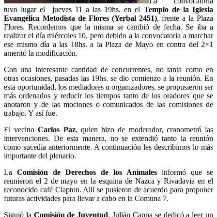
La convocatoria
tuvo lugar el jueves 11 a las 19hs. en el
Templo de la Iglesia
Evangélica Metodista de Flores (Yerbal 2451)
, frente a la Plaza
Flores. Recordemos que la misma se cambió de fecha. Se iba a
realizar el día miércoles 10, pero debido a la convocatoria a marchar
ese mismo día a las 18hs. a la Plaza de Mayo en contra del 2×1
ameritó la modificación.
Con una interesante cantidad de concurrentes, no tanta como en
otras ocasiones, pasadas las 19hs. se dio comienzo a la reunión. En
esta oportunidad, los mediadores u organizadores, se propusieron ser
más ordenados y reducir los tiempos tanto de los oradores que se
anotaron y de las mociones o comunicados de las comisiones de
trabajo. Y así fue.
El vecino
Carlos Paz
, quien hizo de moderador, cronometró las
intervenciones. De esta manera, no se extendió tanto la reunión
como sucedía anteriormente. A continuación les describimos lo más
importante del plenario.
La
Comisión de Derechos de los Animales
informó que se
reunieron el 2 de mayo en la esquina de Nazca y Rivadavia en el
reconocido café Clapton. Allí se pusieron de acuerdo para proponer
futuras actividades para llevar a cabo en la Comuna 7.
Siguió la
Comisión de Juventud
. Julián Cappa se dedicó a leer un