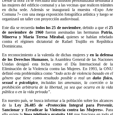
Desde la hora 14 se efectuará una difusión personalizada destinada a
las mujeres del edificio comunal y a las vecinas que realicen trámites
en dicha sede. Además se inaugurará la muestra «Expo Arte
Comuna 7» con una mega exposición fotográfica artística y luego se
organizará un taller con proyección audiovisual.
Este día se recuerda
todos los 25 de noviembre
, debido a que el
25
de noviembre de 1960
fueron asesinadas las hermanas
Patria,
Minerva y María Teresa Mirabal
, quienes se habían rebelado
contra el régimen dictatorial de Rafael Trujillo en República
Dominicana.
En reconocimiento a la valentía de dichas mujeres y
en la defensa
de los Derechos Humanos
, la Asamblea General de las Naciones
Unidas designó esta fecha como el Día Internacional de la
Eliminación de la Violencia contra las Mujeres. En 1993, la ONU
definió esta problemática como
“todo acto de violencia basado en el
género que tiene como resultado posible o real un
daño físico,
sexual o psicológico
, incluidas las amenazas, la coerción o la
prohibición arbitraria de la libertad, ya sea que ocurra en la vida
pública o en la vida privada”
.
En nuestro país, se busca informar a la población sobre los alcances
de la
Ley 26.485 de «Protección Integral para Prevenir,
Sancionar y Erradicar la Violencia contra las Mujeres»
. Para
ello existe la
línea telefónica gratuita 144
que funciona en todo el