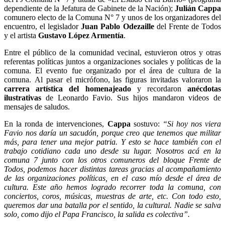
dependiente de la Jefatura de Gabinete de la Nación);
Julián Cappa
comunero electo de la Comuna N° 7 y unos de los organizadores del
encuentro, el legislador
Juan Pablo Odezaille
del Frente de Todos
y el artista
Gustavo López Armentía
.
Entre el público de la comunidad vecinal, estuvieron otros y otras
referentas políticas juntos a organizaciones sociales y políticas de la
comuna. El evento fue organizado por el área de cultura de la
comuna. Al pasar el micrófono, las figuras invitadas valoraron la
carrera artística del homenajeado
y recordaron
anécdotas
ilustrativas
de Leonardo Favio. Sus hijos mandaron videos de
mensajes de saludos.
En la ronda de intervenciones,
Cappa
sostuvo:
“Si hoy nos viera
Favio nos daría un sacudón, porque creo que tenemos que militar
más, para tener una mejor patria. Y esto se hace también con el
trabajo cotidiano cada uno desde su lugar. Nosotros acá en la
comuna 7 junto con los otros comuneros del bloque Frente de
Todos, podemos hacer distintas tareas gracias al acompañamiento
de las organizaciones políticas, en el caso mío desde el área de
cultura. Este año hemos logrado recorrer toda la comuna, con
conciertos, coros, músicas, muestras de arte, etc. Con todo esto,
queremos dar una batalla por el sentido, la cultural. Nadie se salva
solo, como dijo el Papa Francisco, la salida es colectiva”.