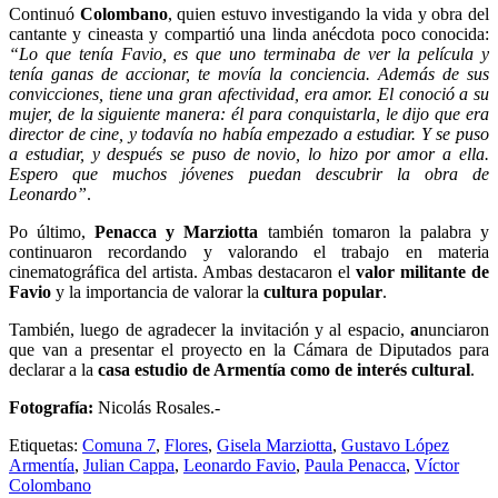
Continuó
Colombano
, quien estuvo investigando la vida y obra del
cantante y cineasta y compartió una linda anécdota poco conocida:
“Lo que tenía Favio, es que uno terminaba de ver la película y
tenía ganas de accionar, te movía la conciencia. Además de sus
convicciones, tiene una gran afectividad, era amor. El conoció a su
mujer, de la siguiente manera: él para conquistarla, le dijo que era
director de cine, y todavía no había empezado a estudiar. Y se puso
a estudiar, y después se puso de novio, lo hizo por amor a ella.
Espero que muchos jóvenes puedan descubrir la obra de
Leonardo”
.
Po último,
Penacca y Marziotta
también tomaron la palabra y
continuaron recordando y valorando el trabajo en materia
cinematográfica del artista. Ambas destacaron el
valor militante de
Favio
y la importancia de valorar la
cultura popular
.
También, luego de agradecer la invitación y al espacio,
a
nunciaron
que van a presentar el proyecto en la Cámara de Diputados para
declarar a la
casa estudio de Armentía como de interés cultural
.
Fotografía:
Nicolás Rosales.-
Etiquetas:
Comuna 7
,
Flores
,
Gisela Marziotta
,
Gustavo López
Armentía
,
Julian Cappa
,
Leonardo Favio
,
Paula Penacca
,
Víctor
Colombano