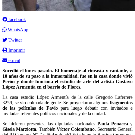
facebook
WhatsApp
Twitter
Imprimir
e-mail
Sucedió el lunes pasado. El homenaje al cineasta y cantante, a
10 años de su paso a la inmortalidad, fue en la casa donde vivió
Perón y donde funciona el estudio de arte del artista Gustavo
López Armentía en el barrio de Flores.
La casa estudio López Armentía de la calle Gregorio Laferrere
3259, se vio colmada de gente. Se proyectaron algunos
fragmentos
de las películas de Favio
para luego debatir con invitados e
invitadas referentes políticos nacionales y de la ciudad.
Se hicieron presentes, las diputadas nacionales
Paula Penacca
y
Gisela Marziotta
. También
Víctor Colombano
, Secretario General
del PJ Comuna N° 7 y titular de «El Estado en tu Barrio» (programa