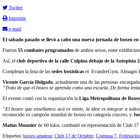
Twitter
Imprimir
e-mail
El sábado pasado se llevó a cabo una nueva jornada de boxeo en e
Fueron
55 combates programados
de ambos sexos, entre exhibiciones
Así, el
club deportivo de la calle Culpina debajo de la Autopista
Completan la lista de las
sedes boxísticas
el EvanderGym, Almagro Box
Vicente García Holgado
, actualmente una de las personas encargad
“Trato de que el boxeo se aprenda como una escuela. De forma lenta 
El evento contó con la organización la
Liga Metropolitana de Boxe
“El boxeo que enseñamos acá es mixto, la idea es integrar a todos 
reconocido ex campeón mundial de boxeo en categoría crucero, y
Jo
Matías Mounier
de 60 kilos, combatió en representación de Club 17
Etiquetas:
boxeo amateur
,
Club 17 de Octubre
,
Comuna 7
,
Federació