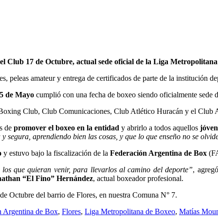
l Club 17 de Octubre, actual sede oficial de la Liga Metropolitan
, peleas amateur y entrega de certificados de parte de la institución dep
 25 de Mayo
cumplió con una fecha de boxeo siendo oficialmente sede den
ing Club, Club Comunicaciones, Club Atlético Huracán y el Club At
as de
promover el boxeo en la entidad
y abrirlo a todos aquellos
jóven
y segura, aprendiendo bien las cosas, y que lo que enseño no se olvi
o
y estuvo bajo la fiscalización de la
Federación Argentina de Box
(F
los que quieran venir, para llevarlos al camino del deporte”
, agreg
nathan “El Fino” Hernández
, actual boxeador profesional.
 de Octubre del barrio de Flores, en nuestra Comuna N° 7.
n Argentina de Box
,
Flores
,
Liga Metropolitana de Boxeo
,
Matías Moun