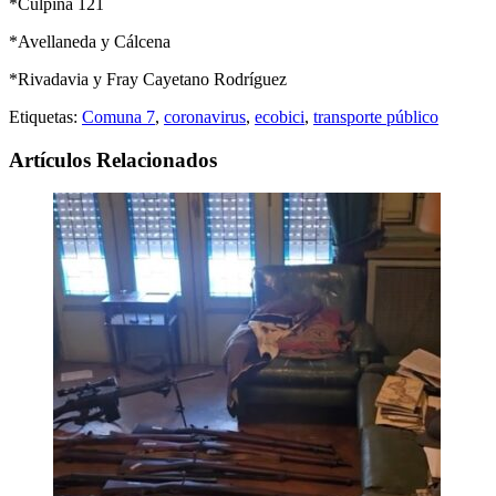
*Culpina 121
*Avellaneda y Cálcena
*Rivadavia y Fray Cayetano Rodríguez
Etiquetas:
Comuna 7
,
coronavirus
,
ecobici
,
transporte público
Artículos Relacionados