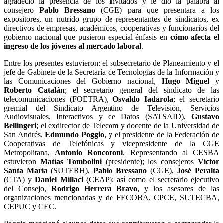
agradeció la presencia de los invitados y le dio la palabra al
consejero
Pablo Bressano
(CGE) para que presentara a los
expositores, un nutrido grupo de representantes de sindicatos, ex
directivos de empresas, académicos, cooperativas y funcionarios del
gobierno nacional que pusieron especial énfasis en
cómo afecta el
ingreso de los jóvenes al mercado laboral
.
Entre los presentes estuvieron: el subsecretario de Planeamiento y el
jefe de Gabinete de la Secretaría de Tecnologías de la Información y
las Comunicaciones del Gobierno nacional,
Hugo Miguel
y
Roberto Catalán
; el secretario general del sindicato de las
telecomunicaciones (FOETRA),
Osvaldo Iadarola
; el secretario
gremial del Sindicato Argentino de Televisión, Servicios
Audiovisuales, Interactivos y de Datos (SATSAID),
Gustavo
Bellingeri
; el exdirector de Telecom y docente de la Universidad de
San Andrés,
Edmundo Poggio
, y el presidente de la Federación de
Cooperativas de Telefónicas y vicepresidente de la CGE
Metropolitana,
Antonio Roncoroni
. Representando al CESBA
estuvieron
Matías Tombolini
(presidente); los consejeros
Víctor
Santa María
(SUTERH),
Pablo Bressano
(CGE),
José Peralta
(CTA) y
Daniel Millaci
(CEAP); así como el secretario ejecutivo
del Consejo,
Rodrigo Herrera Bravo
, y los asesores de las
organizaciones mencionadas y de FECOBA, CPCE, SUTECBA,
CEPUC y CEC.