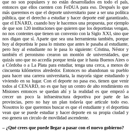
que no son populares y no están desarrollados en todo el país,
entonces que ellos cuenten con FeDUA para eso. Después lo que
más queremos es que el deporte universitario pase a ser una política
pública, que el derecho a estudiar y hacer deporte esté garantizado,
que el ENARD, cuando hoy le hacemos una propuesta, por ejemplo
de que son 120 instituciones que quieren que los deportistas vengan,
no nos contentes que tienen un convenio con la Siglo XXI, sino que
nos digan que sí. Aparte que sea una herramienta también, porque
hoy al deportista le pasa lo mismo que antes le pasaba al estudiante,
pero hoy al estudiante no le pasa lo siguiente: Cristina, Néstor y
también el peronismo crearon un montón de universidades, que
quizás uno que no accedía porque tenía que ir hasta Buenos Aires o
a Córdoba o a La Plata para estudiar, tenga una cerca, a menos de
cincuenta kilómetros alrededor. Entonces no abandonan su pueblo
para hacer una carrera universitaria, la mayoría sigue estudiando y
viviendo en su lugar. Con el deporte no pasa eso, tienen que venir
todos al CENARD, no es que hay un centro de alto rendimiento en
Misiones entonces se quedan ahí y la realidad es que empezó a
crecer un poco la infraestructura deportiva por parte de las
provincias, pero no hay un plan todavía que articule todo eso.
Nosotros lo que queremos buscar es que el estudiante y el deportista
vean que se puede estudiar y hacer deporte en su propia ciudad y
eso genera un circulo de movilidad ascendente.
– ¿Qué crees que puede llegar a pasar con el nuevo gobierno?