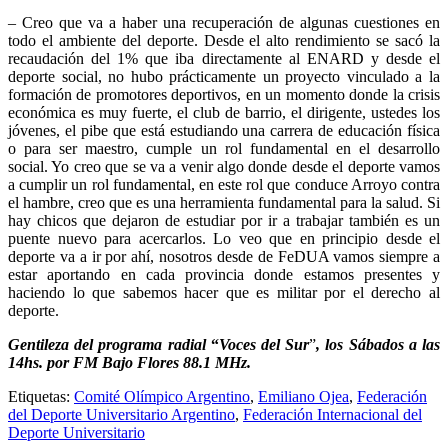
– Creo que va a haber una recuperación de algunas cuestiones en
todo el ambiente del deporte. Desde el alto rendimiento se sacó la
recaudación del 1% que iba directamente al ENARD y desde el
deporte social, no hubo prácticamente un proyecto vinculado a la
formación de promotores deportivos, en un momento donde la crisis
económica es muy fuerte, el club de barrio, el dirigente, ustedes los
jóvenes, el pibe que está estudiando una carrera de educación física
o para ser maestro, cumple un rol fundamental en el desarrollo
social. Yo creo que se va a venir algo donde desde el deporte vamos
a cumplir un rol fundamental, en este rol que conduce Arroyo contra
el hambre, creo que es una herramienta fundamental para la salud. Si
hay chicos que dejaron de estudiar por ir a trabajar también es un
puente nuevo para acercarlos. Lo veo que en principio desde el
deporte va a ir por ahí, nosotros desde de FeDUA vamos siempre a
estar aportando en cada provincia donde estamos presentes y
haciendo lo que sabemos hacer que es militar por el derecho al
deporte.
Gentileza del programa radial
“
Voces del Sur
”
, los Sábados a las
14hs. por FM Bajo Flores 88.1 MHz.
Etiquetas:
Comité Olímpico Argentino
,
Emiliano Ojea
,
Federación
del Deporte Universitario Argentino
,
Federación Internacional del
Deporte Universitario