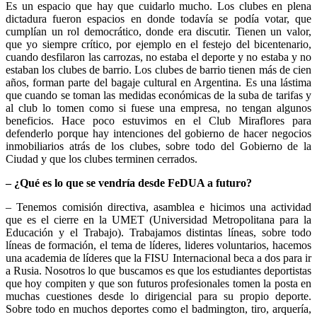
Es un espacio que hay que cuidarlo mucho. Los clubes en plena
dictadura fueron espacios en donde todavía se podía votar, que
cumplían un rol democrático, donde era discutir. Tienen un valor,
que yo siempre crítico, por ejemplo en el festejo del bicentenario,
cuando desfilaron las carrozas, no estaba el deporte y no estaba y no
estaban los clubes de barrio. Los clubes de barrio tienen más de cien
años, forman parte del bagaje cultural en Argentina. Es una lástima
que cuando se toman las medidas económicas de la suba de tarifas y
al club lo tomen como si fuese una empresa, no tengan algunos
beneficios. Hace poco estuvimos en el Club Miraflores para
defenderlo porque hay intenciones del gobierno de hacer negocios
inmobiliarios atrás de los clubes, sobre todo del Gobierno de la
Ciudad y que los clubes terminen cerrados.
– ¿Qué es lo que se vendría desde FeDUA a futuro?
– Tenemos comisión directiva, asamblea e hicimos una actividad
que es el cierre en la UMET (Universidad Metropolitana para la
Educación y el Trabajo). Trabajamos distintas líneas, sobre todo
líneas de formación, el tema de líderes, lideres voluntarios, hacemos
una academia de líderes que la FISU Internacional beca a dos para ir
a Rusia. Nosotros lo que buscamos es que los estudiantes deportistas
que hoy compiten y que son futuros profesionales tomen la posta en
muchas cuestiones desde lo dirigencial para su propio deporte.
Sobre todo en muchos deportes como el badmington, tiro, arquería,