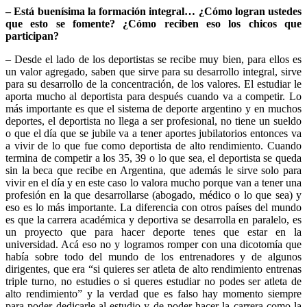
– Está buenísima la formación integral… ¿Cómo logran ustedes
que esto se fomente? ¿Cómo reciben eso los chicos que
participan?
– Desde el lado de los deportistas se recibe muy bien, para ellos es
un valor agregado, saben que sirve para su desarrollo integral, sirve
para su desarrollo de la concentración, de los valores. El estudiar le
aporta mucho al deportista para después cuando va a competir. Lo
más importante es que el sistema de deporte argentino y en muchos
deportes, el deportista no llega a ser profesional, no tiene un sueldo
o que el día que se jubile va a tener aportes jubilatorios entonces va
a vivir de lo que fue como deportista de alto rendimiento. Cuando
termina de competir a los 35, 39 o lo que sea, el deportista se queda
sin la beca que recibe en Argentina, que además le sirve solo para
vivir en el día y en este caso lo valora mucho porque van a tener una
profesión en la que desarrollarse (abogado, médico o lo que sea) y
eso es lo más importante. La diferencia con otros países del mundo
es que la carrera académica y deportiva se desarrolla en paralelo, es
un proyecto que para hacer deporte tenes que estar en la
universidad. Acá eso no y logramos romper con una dicotomía que
había sobre todo del mundo de los entrenadores y de algunos
dirigentes, que era “si quieres ser atleta de alto rendimiento entrenas
triple turno, no estudies o si queres estudiar no podes ser atleta de
alto rendimiento” y la verdad que es falso hay momento siempre
para poder dedicarle al estudio y de poder hacer la carrera como la